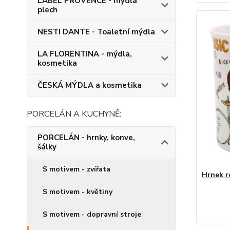
LABEL PROVENCE - mýdla
plech
NESTI DANTE - Toaletní mýdla
LA FLORENTINA - mýdla,
kosmetika
ČESKÁ MÝDLA a kosmetika
PORCELÁN A KUCHYNĚ:
PORCELÁN - hrnky, konve,
šálky
S motivem - zvířata
Hrnek r
S motivem - květiny
S motivem - dopravní stroje