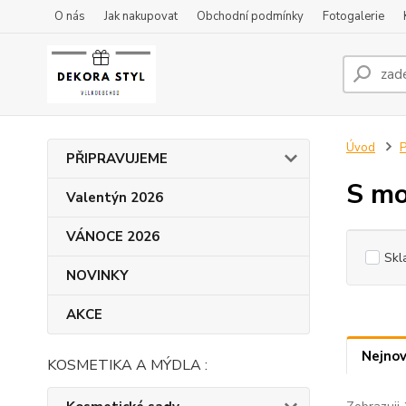
O nás
Jak nakupovat
Obchodní podmínky
Fotogalerie
Úvod
P
PŘIPRAVUJEME
S mo
Valentýn 2026
VÁNOCE 2026
Skl
NOVINKY
AKCE
Nejnov
KOSMETIKA A MÝDLA :