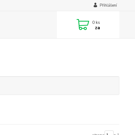
Přihlášení
0
ks
za