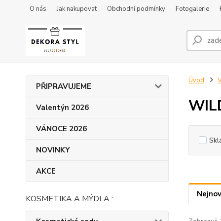
O nás
Jak nakupovat
Obchodní podmínky
Fotogalerie
Úvod
V
PŘIPRAVUJEME
WIL
Valentýn 2026
VÁNOCE 2026
Skl
NOVINKY
AKCE
Nejnov
KOSMETIKA A MÝDLA :