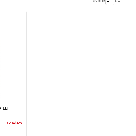
strana
z 1
WILD
skladem