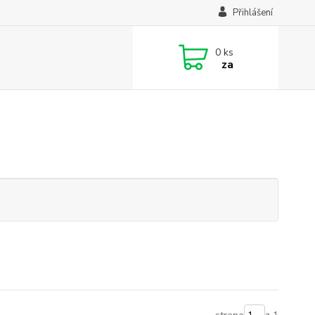
Přihlášení
0
ks
za