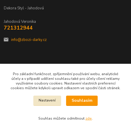
Dekora Styl - Jahodová
Jahodová Veronika
721312944
info@zbozi-darky.cz
Vytvořeno na
Eshop-rychle.cz
Pro základní funkčnost, zpříjemnění používání webu, analytické
účely a v případě udělení souhlasu také pro účely cílení reklamy
využíváme soubory cookies. Nastavení vlastních preferencí
cookies můžete kdykoli upravit odkazem ve spodní části stránek.
Souhlasím
Nastavení
Souhlas můžete odmítnout
zde
.