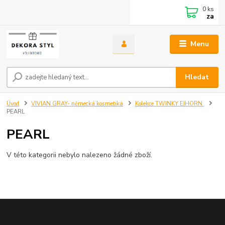
0
ks
za
Menu
Hledat
Úvod
VIVIAN GRAY- německá kosmetika
Kolekce TWINKY EIHORN
PEARL
PEARL
V této kategorii nebylo nalezeno žádné zboží.