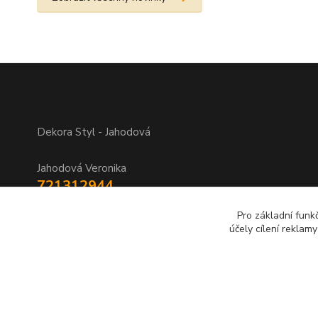
Dekora Styl - Jahodová
Jahodová Veronika
721312944
Pro základní funk
info@zbozi-darky.cz
účely cílení reklam