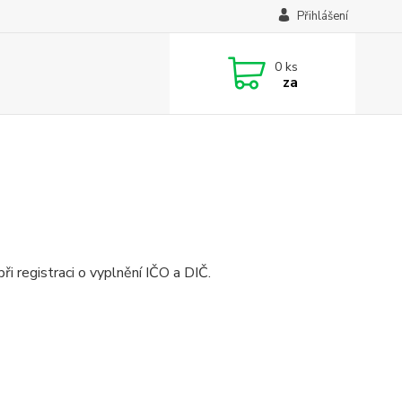
Přihlášení
0
ks
za
i registraci o vyplnění IČO a DIČ.