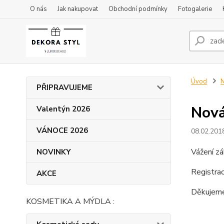
O nás
Jak nakupovat
Obchodní podmínky
Fotogalerie
Úvod
N
PŘIPRAVUJEME
Nová
Valentýn 2026
VÁNOCE 2026
08.02.201
Vážení zá
NOVINKY
Registra
AKCE
Děkujeme
KOSMETIKA A MÝDLA :