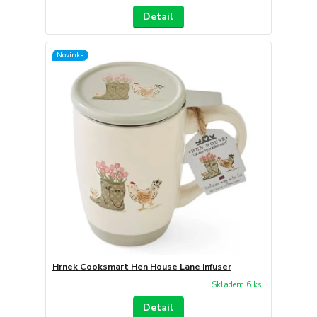
Detail
Novinka
Hrnek Cooksmart Hen House Lane Infuser
Skladem 6 ks
Detail