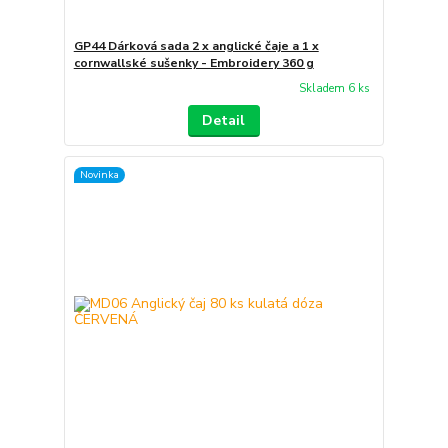
GP44 Dárková sada 2 x anglické čaje a 1 x
cornwallské sušenky - Embroidery 360 g
Skladem 6 ks
Detail
Novinka