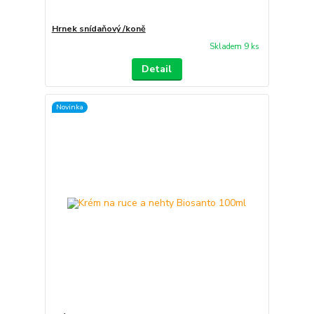
Hrnek snídaňový /koně
Skladem 9 ks
Detail
Novinka