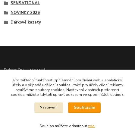
SENSATIONAL
NOVINKY 2026
Dárkové kazety
Dekora Styl - Jahodová
Pro základní funkčnost, zpříjemnění používání webu, analytické
Jahodová Veronika
účely a v případě udělení souhlasu také pro účely cílení reklamy
721312944
využíváme soubory cookies. Nastavení vlastních preferencí
cookies můžete kdykoli upravit odkazem ve spodní části stránek.
info@zbozi-darky.cz
Souhlasím
Nastavení
Souhlas můžete odmítnout
zde
.