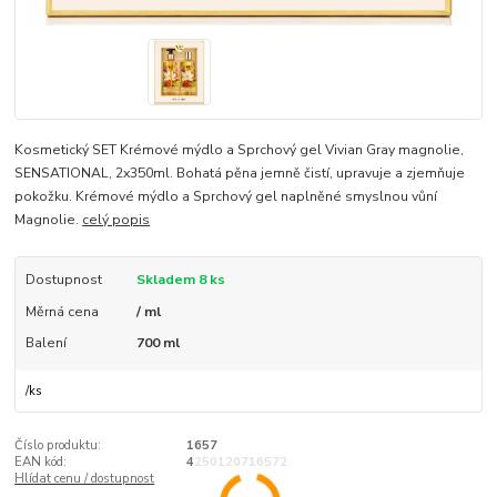
Kosmetický SET Krémové mýdlo a Sprchový gel Vivian Gray magnolie,
SENSATIONAL, 2x350ml. Bohatá pěna jemně čistí, upravuje a zjemňuje
pokožku. Krémové mýdlo a Sprchový gel naplněné smyslnou vůní
Magnolie.
celý popis
Dostupnost
Skladem 8 ks
Měrná cena
/ ml
Balení
700 ml
/
ks
Číslo produktu:
1657
EAN kód:
4250120716572
Hlídat cenu / dostupnost