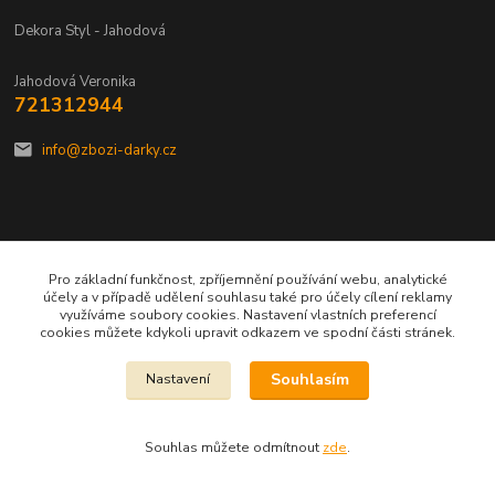
Dekora Styl - Jahodová
Jahodová Veronika
721312944
info@zbozi-darky.cz
Vytvořeno na
Eshop-rychle.cz
Pro základní funkčnost, zpříjemnění používání webu, analytické
účely a v případě udělení souhlasu také pro účely cílení reklamy
využíváme soubory cookies. Nastavení vlastních preferencí
cookies můžete kdykoli upravit odkazem ve spodní části stránek.
Souhlasím
Nastavení
Souhlas můžete odmítnout
zde
.