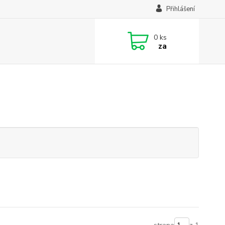
Přihlášení
0
ks
za