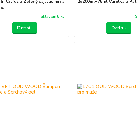
i, Citrus a Zelený čaj, Jasmín a
2x200ml+75ml Vanilka a Pat
nč
Skladem 5 ks
Detail
Detail