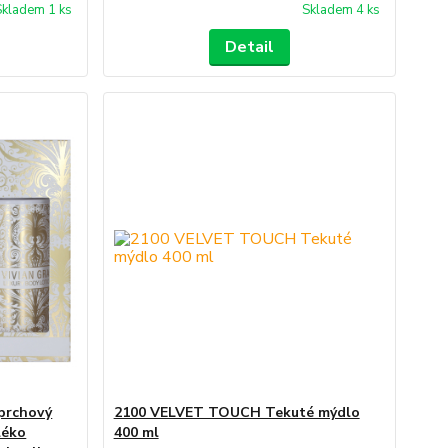
Skladem 1 ks
Skladem 4 ks
Detail
prchový
2100 VELVET TOUCH Tekuté mýdlo
léko
400 ml