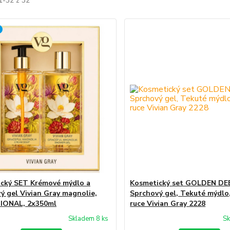
1-32 z 32
cký SET Krémové mýdlo a
Kosmetický set GOLDEN DE
ý gel Vivian Gray magnolie,
Sprchový gel, Tekuté mýdlo
IONAL, 2x350ml
ruce Vivian Gray 2228
Skladem 8 ks
Sk