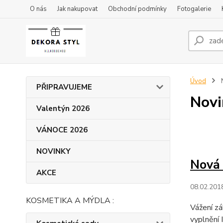
O nás
Jak nakupovat
Obchodní podmínky
Fotogalerie
Úvod
PŘIPRAVUJEME
Novi
Valentýn 2026
VÁNOCE 2026
NOVINKY
Nová 
AKCE
08.02.201
KOSMETIKA A MÝDLA :
Vážení zá
vyplnění 