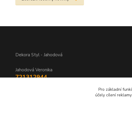
Dekora Styl - Jahodová
Jahodová Veronika
721312944
Pro základní funk
info@zbozi-darky.cz
účely cílení reklam