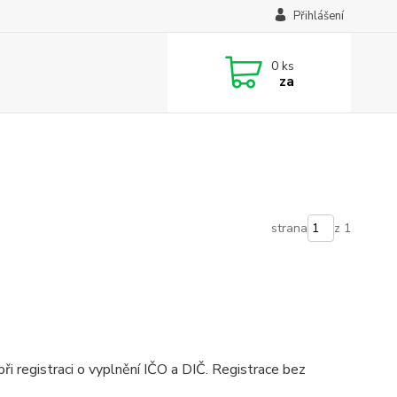
Přihlášení
0
ks
za
strana
z 1
i registraci o vyplnění IČO a DIČ. Registrace bez