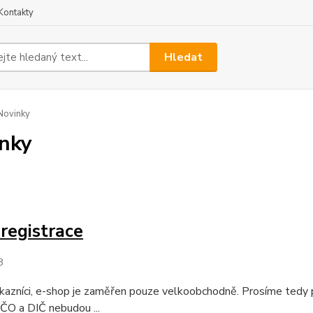
Kontakty
Hledat
Novinky
nky
registrace
8
kazníci, e-shop je zaměřen pouze velkoobchodně. Prosíme tedy př
IČO a DIČ nebudou ...