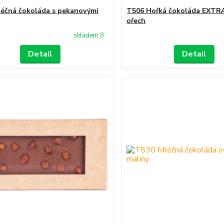
éčná čokoláda s pekanovými
T506 Hořká čokoláda EXTRA
ořech
skladem 8
Detail
Detail