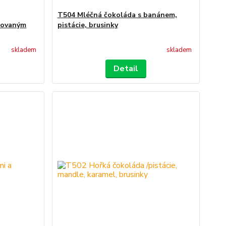
T504 Mléčná čokoláda s banánem,
zovaným
pistácie, brusinky
skladem
skladem
Detail