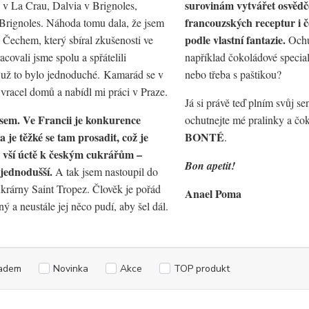
surovinám vytvářet osvěd
 v La Crau, Dalvia v Brignoles,
francouzských receptur i 
 Brignoles. Náhoda tomu dala, že jsem
podle vlastní fantazie.
s Čechem, který sbíral zkušenosti ve
Ochut
acovali jsme spolu a spřátelili
například čokoládové specia
 už to bylo jednoduché. Kamarád se v
nebo třeba s paštikou?
vracel domů a nabídl mi práci v Praze.
Já si právě teď plním svůj s
sem. Ve Francii je konkurence
ochutnejte mé pralinky a č
 je těžké se tam prosadit, což je
BONTÉ
.
i vší úctě k českým cukrářům –
Bon apetit!
 jednodušší.
A tak jsem nastoupil do
krárny Saint Tropez. Člověk je pořád
Anael Poma
ý a neustále jej něco pudí, aby šel dál.
adem
Novinka
Akce
TOP produkt