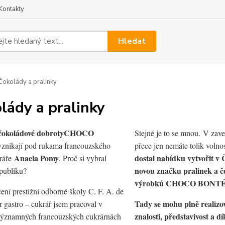
Kontakty
Hledat
okolády a pralinky
lády a pralinky
čokoládové dobroty
CHOCO
Stejné je to se mnou. V zav
znikají pod rukama francouzského
přece jen nemáte tolik volno
Anaela Pomy
dostal nabídku vytvořit v 
kráře
. Proč si vybral
novou značku pralinek a 
publiku?
výrobků CHOCO BONTÉ, š
ní prestižní odborné školy C. F. A. de
Tady se mohu plně realizov
 gastro – cukrář jsem pracoval v
znalosti, představivost a d
významných francouzských cukrárnách