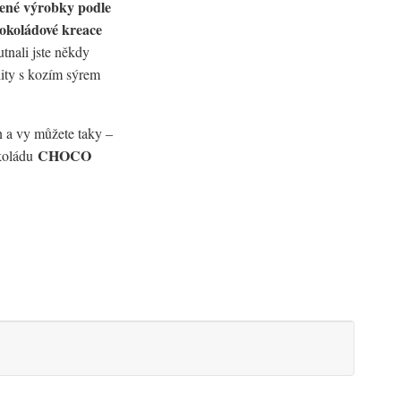
čené výrobky podle
čokoládové kreace
nali jste někdy
lity s kozím sýrem
en a vy můžete taky –
CHOCO
okoládu