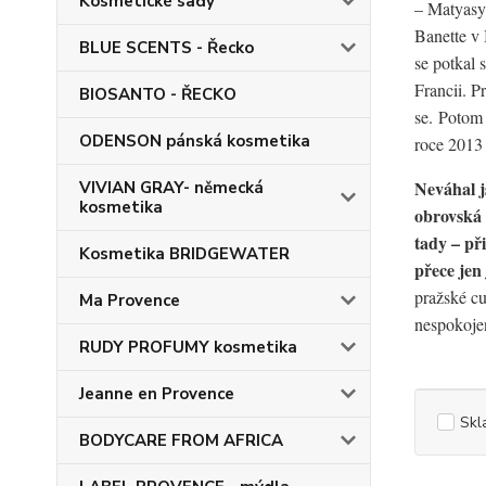
Kosmetické sady
– Matyasy
Banette v
BLUE SCENTS - Řecko
se potkal 
Francii. Pr
BIOSANTO - ŘECKO
se. Potom
ODENSON pánská kosmetika
roce 2013 
Neváhal j
VIVIAN GRAY- německá
kosmetika
obrovská a
tady – př
Kosmetika BRIDGEWATER
přece jen
pražské cu
Ma Provence
nespokojen
RUDY PROFUMY kosmetika
Jeanne en Provence
Skl
BODYCARE FROM AFRICA