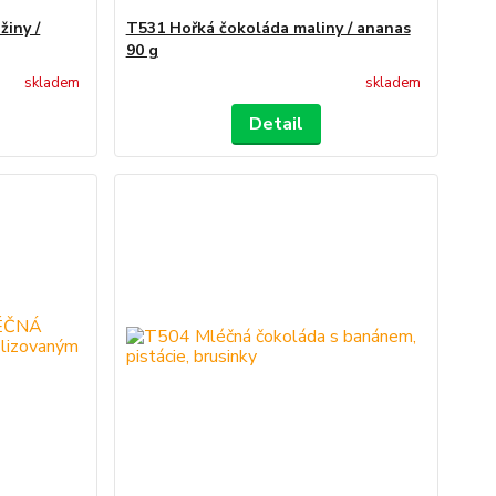
žiny /
T531 Hořká čokoláda maliny / ananas
90 g
skladem
skladem
Detail