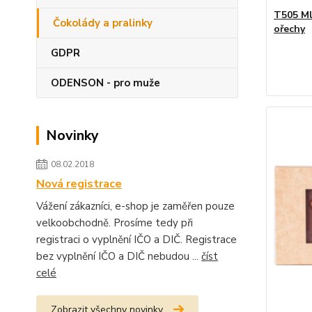
T505 Ml
Čokolády a pralinky
ořechy
GDPR
ODENSON - pro muže
Novinky
08.02.2018
Nová registrace
Vážení zákazníci, e-shop je zaměřen pouze
velkoobchodně. Prosíme tedy při
registraci o vyplnění IČO a DIČ. Registrace
bez vyplnění IČO a DIČ nebudou ...
číst
celé
Zobrazit všechny novinky