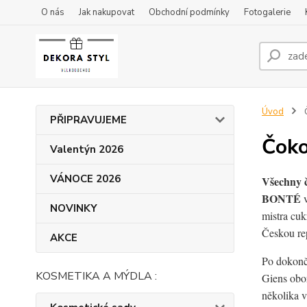
O nás
Jak nakupovat
Obchodní podmínky
Fotogalerie
Úvod
Č
PŘIPRAVUJEME
Čoko
Valentýn 2026
VÁNOCE 2026
Všechny 
BONTÉ
v
NOVINKY
mistra cu
Českou re
AKCE
Po dokonče
KOSMETIKA A MÝDLA :
Giens obor
několika 