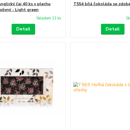
nglický čaj 40 ks v plechu
T554 bílá čokoláda se zdob
pěvný - Light green
Skladem 13 ks
Sk
Detail
Detail