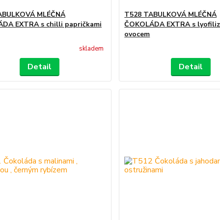
ABULKOVÁ MLÉČNÁ
T528 TABULKOVÁ MLÉČNÁ
A EXTRA s chilli papričkami
ČOKOLÁDA EXTRA s lyofili
ovocem
skladem
Detail
Detail