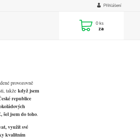
Přihlášení
0
ks
za
edené provozovně
když jsem
sti, takže
České republice
čokoládových
el jsem do toho
.
at, využít své
íky kvalitním