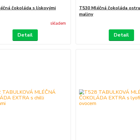
éčná čokoláda s lískovými
T530 Mléčná čokoláda ostru
maliny
skladem
Detail
Detail