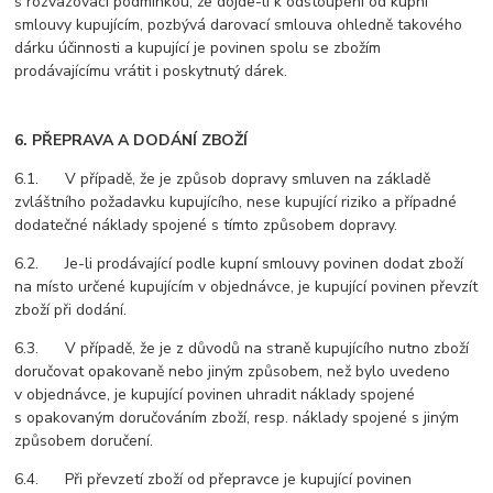
s rozvazovací podmínkou, že dojde-li k odstoupení od kupní
smlouvy kupujícím, pozbývá darovací smlouva ohledně takového
dárku účinnosti a kupující je povinen spolu se zbožím
prodávajícímu vrátit i poskytnutý dárek.
6. PŘEPRAVA A DODÁNÍ ZBOŽÍ
6.1. V případě, že je způsob dopravy smluven na základě
zvláštního požadavku kupujícího, nese kupující riziko a případné
dodatečné náklady spojené s tímto způsobem dopravy.
6.2. Je-li prodávající podle kupní smlouvy povinen dodat zboží
na místo určené kupujícím v objednávce, je kupující povinen převzít
zboží při dodání.
6.3. V případě, že je z důvodů na straně kupujícího nutno zboží
doručovat opakovaně nebo jiným způsobem, než bylo uvedeno
v objednávce, je kupující povinen uhradit náklady spojené
s opakovaným doručováním zboží, resp. náklady spojené s jiným
způsobem doručení.
6.4. Při převzetí zboží od přepravce je kupující povinen