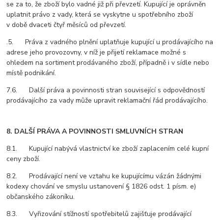
se za to, že zboží bylo vadné již při převzetí. Kupující je oprávněn
uplatnit právo z vady, která se vyskytne u spotřebního zboží
v době dvaceti čtyř měsíců od převzetí.
.5. Práva z vadného plnění uplatňuje kupující u prodávajícího na
adrese jeho provozovny, v níž je přijetí reklamace možné s
ohledem na sortiment prodávaného zboží, případně i v sídle nebo
místě podnikání.
7.6. Další práva a povinnosti stran související s odpovědností
prodávajícího za vady může upravit reklamační řád prodávajícího.
8. DALŠÍ PRÁVA A POVINNOSTI SMLUVNÍCH STRAN
8.1. Kupující nabývá vlastnictví ke zboží zaplacením celé kupní
ceny zboží.
8.2. Prodávající není ve vztahu ke kupujícímu vázán žádnými
kodexy chování ve smyslu ustanovení § 1826 odst. 1 písm. e)
občanského zákoníku.
8.3. Vyřizování stížností spotřebitelů zajišťuje prodávající