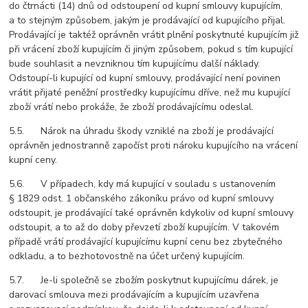
do čtrnácti (14) dnů od odstoupení od kupní smlouvy kupujícím,
a to stejným způsobem, jakým je prodávající od kupujícího přijal.
Prodávající je taktéž oprávněn vrátit plnění poskytnuté kupujícím již
při vrácení zboží kupujícím či jiným způsobem, pokud s tím kupující
bude souhlasit a nevzniknou tím kupujícímu další náklady.
Odstoupí-li kupující od kupní smlouvy, prodávající není povinen
vrátit přijaté peněžní prostředky kupujícímu dříve, než mu kupující
zboží vrátí nebo prokáže, že zboží prodávajícímu odeslal.
5.5. Nárok na úhradu škody vzniklé na zboží je prodávající
oprávněn jednostranně započíst proti nároku kupujícího na vrácení
kupní ceny.
5.6. V případech, kdy má kupující v souladu s ustanovením
§ 1829 odst. 1 občanského zákoníku právo od kupní smlouvy
odstoupit, je prodávající také oprávněn kdykoliv od kupní smlouvy
odstoupit, a to až do doby převzetí zboží kupujícím. V takovém
případě vrátí prodávající kupujícímu kupní cenu bez zbytečného
odkladu, a to bezhotovostně na účet určený kupujícím.
5.7. Je-li společně se zbožím poskytnut kupujícímu dárek, je
darovací smlouva mezi prodávajícím a kupujícím uzavřena