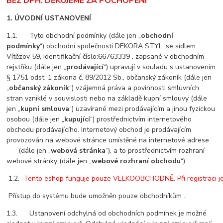
BEZ DPH. DĚKUJEME ZA POCHOPENÍ
1. ÚVODNÍ USTANOVENÍ
1.1. Tyto obchodní podmínky (dále jen „
obchodní
podmínky
“) obchodní společnosti DEKORA STYL, se sídlem
Vítězov 59, identifikační číslo:66763339 , zapsané v obchodním
rejstříku (dále jen „
prodávající
“) upravují v souladu s ustanovením
§ 1751 odst. 1 zákona č. 89/2012 Sb., občanský zákoník (dále jen
„
občanský zákoník
“) vzájemná práva a povinnosti smluvních
stran vzniklé v souvislosti nebo na základě kupní smlouvy (dále
jen „
kupní smlouva
“) uzavírané mezi prodávajícím a jinou fyzickou
osobou (dále jen „
kupující
“) prostřednictvím internetového
obchodu prodávajícího. Internetový obchod je prodávajícím
provozován na webové stránce umístěné na internetové adrese
(dále jen „
webová stránka
“), a to prostřednictvím rozhraní
webové stránky (dále jen „
webové rozhraní obchodu
“).
 1.2. 
 Tento eshop funguje pouze VELKOOBCHODNĚ. Při registraci je 
 Přístup do systému bude umožněn pouze obchodníkům .
1.3. Ustanovení odchylná od obchodních podmínek je možné