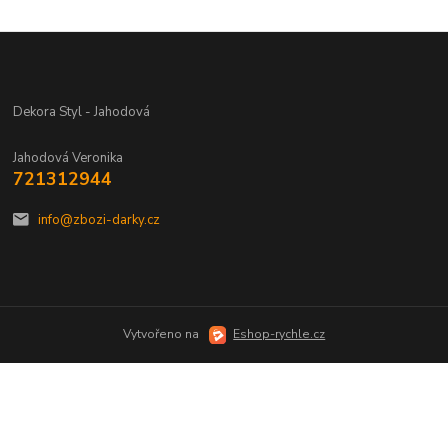
Dekora Styl - Jahodová
Jahodová Veronika
721312944
info@zbozi-darky.cz
Vytvořeno na
Eshop-rychle.cz