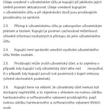
Údaje uvedené v uživatelském účtu je kupující při jakékoliv jejich
změně povinen aktualizovat. Údaje uvedené kupujícím
v uživatelském účtu a při objednávání zboží jsou prodávajícím
považovány za správné.
2.3. Přístup k uživatelskému účtu je zabezpečen uživatelským
jménem a heslem. Kupující je povinen zachovávat mlčenlivost
ohledně informací nezbytných k přístupu do jeho uživatelského
účtu.
2.4. Kupující není oprávněn umožnit využívání uživatelského
účtu třetím osobám.
2.5. Prodávající může zrušit uživatelský účet, a to zejména v
případě, kdy kupující svůj uživatelský účet déle než nevyužívá,
či v případě, kdy kupující poruší své povinnosti z kupní smlouvy
(včetně obchodních podmínek).
2.6. Kupující bere na vědomí, že uživatelský účet nemusí být
dostupný nepřetržitě, a to zejména s ohledem na nutnou údržbu
hardwarového a softwarového vybavení prodávajícího, popř.
nutnou údržbu hardwarového a softwarového vybavení třetích
osob.