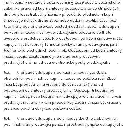
má kupující v souladu s ustanovením § 1829 odst. 1 občanského
zákoníku právo od kupní smlouvy odstoupit, a to do čtrnácti (14)
dnů od převzetí zboží, přičemž v případě, že předmětem kupní
smlouvy je několik druhů zboží nebo dodání několika částí, běží
tato lhůta ode dne převzetí poslední dodávky zboží. Odstoupení
od kupní smlouvy musí být prodávajícímu odesláno ve lhůtě
uvedené v předchozí větě. Pro odstoupení od kupní smlouvy může
kupující využit vzorový formulář poskytovaný prodávajícím, jenž
tvoří přílohu obchodních podmínek. Odstoupení od kupní smlouvy
může kupující zasílat mimo jiné na adresu provozovny
prodávajícího či na adresu elektronické pošty prodávajícího .
5.3. V případě odstoupení od kupní smlouvy dle čl. 5.2
obchodních podmínek se kupní smlouva od počátku ruší. Zboží
musí být prodávajícímu vráceno do čtrnácti (14) dnů od
odstoupení od smlouvy prodávajícímu. Odstoupí-li kupující od
kupní smlouvy, nese kupující náklady spojené s navrácením zboží
prodávajícímu, a to i v tom případě, kdy zboží nemůže být vráceno
pro svou povahu obvyklou poštovní cestou.
5.4. V případě odstoupení od smlouvy dle čl. 5.2 obchodních
podmínek vrátí prodávající peněžní prostředky přijaté od kupujícího