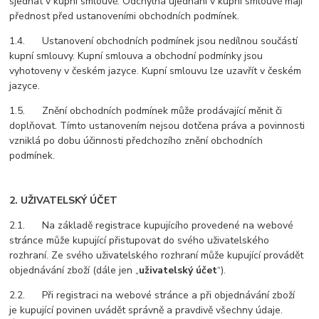
sjednat v kupní smlouvě. Odchylná ujednání v kupní smlouvě mají
přednost před ustanoveními obchodních podmínek.
1.4. Ustanovení obchodních podmínek jsou nedílnou součástí
kupní smlouvy. Kupní smlouva a obchodní podmínky jsou
vyhotoveny v českém jazyce. Kupní smlouvu lze uzavřít v českém
jazyce.
1.5. Znění obchodních podmínek může prodávající měnit či
doplňovat. Tímto ustanovením nejsou dotčena práva a povinnosti
vzniklá po dobu účinnosti předchozího znění obchodních
podmínek.
2. UŽIVATELSKÝ ÚČET
2.1. Na základě registrace kupujícího provedené na webové
stránce může kupující přistupovat do svého uživatelského
rozhraní. Ze svého uživatelského rozhraní může kupující provádět
objednávání zboží (dále jen „
uživatelský účet
“).
2.2. Při registraci na webové stránce a při objednávání zboží
je kupující povinen uvádět správně a pravdivě všechny údaje.