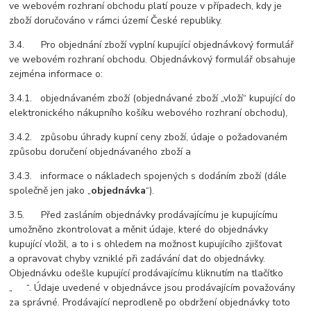
ve webovém rozhraní obchodu platí pouze v případech, kdy je
zboží doručováno v rámci území České republiky.
3.4. Pro objednání zboží vyplní kupující objednávkový formulář
ve webovém rozhraní obchodu. Objednávkový formulář obsahuje
zejména informace o:
3.4.1. objednávaném zboží (objednávané zboží „vloží“ kupující do
elektronického nákupního košíku webového rozhraní obchodu),
3.4.2. způsobu úhrady kupní ceny zboží, údaje o požadovaném
způsobu doručení objednávaného zboží a
3.4.3. informace o nákladech spojených s dodáním zboží (dále
společně jen jako „
objednávka
“).
3.5. Před zasláním objednávky prodávajícímu je kupujícímu
umožněno zkontrolovat a měnit údaje, které do objednávky
kupující vložil, a to i s ohledem na možnost kupujícího zjišťovat
a opravovat chyby vzniklé při zadávání dat do objednávky.
Objednávku odešle kupující prodávajícímu kliknutím na tlačítko
„ “. Údaje uvedené v objednávce jsou prodávajícím považovány
za správné. Prodávající neprodleně po obdržení objednávky toto