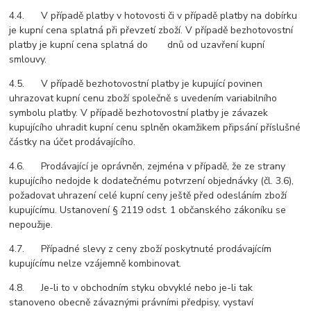
4.4. V případě platby v hotovosti či v případě platby na dobírku
je kupní cena splatná při převzetí zboží. V případě bezhotovostní
platby je kupní cena splatná do dnů od uzavření kupní
smlouvy.
4.5. V případě bezhotovostní platby je kupující povinen
uhrazovat kupní cenu zboží společně s uvedením variabilního
symbolu platby. V případě bezhotovostní platby je závazek
kupujícího uhradit kupní cenu splněn okamžikem připsání příslušné
částky na účet prodávajícího.
4.6. Prodávající je oprávněn, zejména v případě, že ze strany
kupujícího nedojde k dodatečnému potvrzení objednávky (čl. 3.6),
požadovat uhrazení celé kupní ceny ještě před odesláním zboží
kupujícímu. Ustanovení § 2119 odst. 1 občanského zákoníku se
nepoužije.
4.7. Případné slevy z ceny zboží poskytnuté prodávajícím
kupujícímu nelze vzájemně kombinovat.
4.8. Je-li to v obchodním styku obvyklé nebo je-li tak
stanoveno obecně závaznými právními předpisy, vystaví