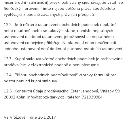
mezinárodní (zahraniční) prvek, pak strany sjednávají, že vztah se
řídí českým právem. Tímto nejsou dotčena práva spotřebitele
vyplývající z obecně závazných právních předpisů.
12.2. Je-li některé ustanovení obchodních podmínek neplatné
nebo neúčinné, nebo se takovým stane, namísto neplatných
ustanovení nastoupí ustanovení, jehož smysl se neplatnému
ustanovení co nejvíce přibližuje. Neplatností nebo neúčinností
jednoho ustanovení není dotknutá platnost ostatních ustanovení.
12.3. Kupní smlouva včetně obchodních podmínek je archivována
prodávajícím v elektronické podobě a není přístupná.
12.4. Přílohu obchodních podmínek tvoří vzorový formulář pro
odstoupení od kupní smlouvy.
12.5. Kontaktní údaje prodávajícího: Ester Jahodová, Vítězov 59,
28002 Kolín, info@zbozi-darky.cz , telefon 721939884
Ve Vítězově dne 26.1.2017