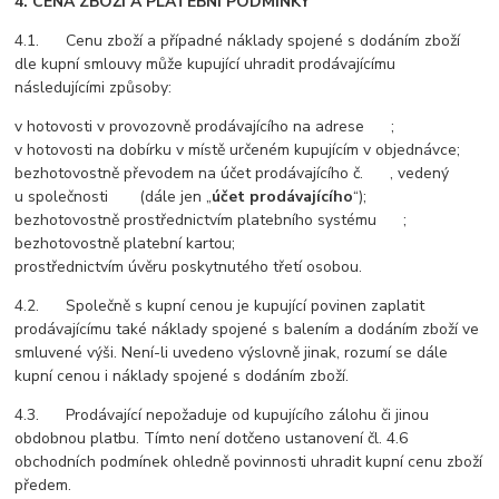
4. CENA ZBOŽÍ A PLATEBNÍ PODMÍNKY
4.1. Cenu zboží a případné náklady spojené s dodáním zboží
dle kupní smlouvy může kupující uhradit prodávajícímu
následujícími způsoby:
v hotovosti v provozovně prodávajícího na adrese ;
v hotovosti na dobírku v místě určeném kupujícím v objednávce;
bezhotovostně převodem na účet prodávajícího č. , vedený
u společnosti (dále jen „
účet prodávajícího
“);
bezhotovostně prostřednictvím platebního systému ;
bezhotovostně platební kartou;
prostřednictvím úvěru poskytnutého třetí osobou.
4.2. Společně s kupní cenou je kupující povinen zaplatit
prodávajícímu také náklady spojené s balením a dodáním zboží ve
smluvené výši. Není-li uvedeno výslovně jinak, rozumí se dále
kupní cenou i náklady spojené s dodáním zboží.
4.3. Prodávající nepožaduje od kupujícího zálohu či jinou
obdobnou platbu. Tímto není dotčeno ustanovení čl. 4.6
obchodních podmínek ohledně povinnosti uhradit kupní cenu zboží
předem.