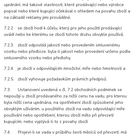
ujednání, má takové vlastnosti, které prodávající nebo výrobce
popsal nebo které kupující očekával s ohledem na povahu zboží a
na základě reklamy jimi prováděné,
7.2.2. se zboží hodí k účelu, který pro jeho použití prodávající
uvádí nebo ke kterému se zboží tohoto druhu obvykle používá,
7.2.3. zboží odpovídá jakostí nebo provedením smluvenému
vzorku nebo předloze, byla-li jakost nebo provedení určeno podle
smluveného vzorku nebo předlohy,
7.2.4. je zboží v odpovídajícím množství, míře nebo hmotnosti a
7.2.5. zboží vyhovuje požadavkům právních předpisů.
7.3. Ustanovení uvedená v čl. 7.2 obchodních podmínek se
nepoužijí u zboží prodávaného za nižší cenu na vadu, pro kterou
byla nižší cena ujednána, na opotřebení zboží způsobené jeho
obvyklým užíváním, u použitého zboží na vadu odpovídající míře
používání nebo opotřebení, kterou zboží mělo při převzetí
kupujícím, nebo vyplývá-li to z povahy zboží.
7.4. Projeví-li se vada v průběhu šesti měsíců od převzetí, má