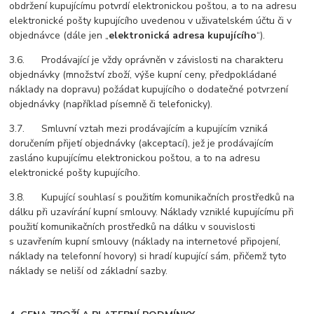
obdržení kupujícímu potvrdí elektronickou poštou, a to na adresu
elektronické pošty kupujícího uvedenou v uživatelském účtu či v
objednávce (dále jen „
elektronická adresa kupujícího
“).
3.6. Prodávající je vždy oprávněn v závislosti na charakteru
objednávky (množství zboží, výše kupní ceny, předpokládané
náklady na dopravu) požádat kupujícího o dodatečné potvrzení
objednávky (například písemně či telefonicky).
3.7. Smluvní vztah mezi prodávajícím a kupujícím vzniká
doručením přijetí objednávky (akceptací), jež je prodávajícím
zasláno kupujícímu elektronickou poštou, a to na adresu
elektronické pošty kupujícího.
3.8. Kupující souhlasí s použitím komunikačních prostředků na
dálku při uzavírání kupní smlouvy. Náklady vzniklé kupujícímu při
použití komunikačních prostředků na dálku v souvislosti
s uzavřením kupní smlouvy (náklady na internetové připojení,
náklady na telefonní hovory) si hradí kupující sám, přičemž tyto
náklady se neliší od základní sazby.