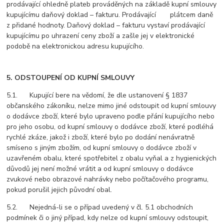
prodávající ohledně plateb prováděných na základě kupní smlouvy
kupujícímu daňový doklad – fakturu. Prodávající plátcem daně
z přidané hodnoty. Daňový doklad – fakturu vystaví prodávající
kupujícímu po uhrazení ceny zboží a zašle jej v elektronické
podobě na elektronickou adresu kupujícího.
5. ODSTOUPENÍ OD KUPNÍ SMLOUVY
5.1. Kupující bere na vědomí, že dle ustanovení § 1837
občanského zákoníku, nelze mimo jiné odstoupit od kupní smlouvy
o dodávce zboží, které bylo upraveno podle přání kupujícího nebo
pro jeho osobu, od kupní smlouvy o dodávce zboží, které podléhá
rychlé zkáze, jakož i zboží, které bylo po dodání nenávratně
smíseno s jiným zbožím, od kupní smlouvy o dodávce zboží v
uzavřeném obalu, které spotřebitel z obalu vyňal a z hygienických
důvodů jej není možné vrátit a od kupní smlouvy o dodávce
zvukové nebo obrazové nahrávky nebo počítačového programu,
pokud porušil jejich původní obal.
5.2. Nejedná-li se o případ uvedený v čl. 5.1 obchodních
podmínek či o jiný případ, kdy nelze od kupní smlouvy odstoupit,