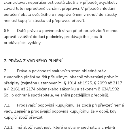
zkontrolovat neporušenost obalů zboží a v případě jakýchkoliv
závad toto neprodleně oznámit přepravci. V případě shledání
porušení obalu svědčícího o neoprávněném vniknutí do zásilky
nemusí kupující zásilku od přepravce převzít.
6.5. Další práva a povinnosti stran při přepravě zboží mohou
upravit zvláštní dodací podmínky prodávajícího, jsou-li
prodávajícím vydány.
7. PRÁVA Z VADNÉHO PLNĚNÍ
7.1. Práva a povinnosti smluvních stran ohledně práv
z vadného plnění se řídí příslušnými obecně závaznými právními
předpisy (zejména ustanoveními § 1914 až 1925, § 2099 až 2117
a § 2161 až 2174 občanského zákoníku a zákonem č. 634/1992
Sb., o ochraně spotřebitele, ve znění pozdějších předpisů).
7.2. Prodávající odpovídá kupujícímu, že zboží při převzetí nemá
vady. Zejména prodávající odpovídá kupujícímu, že v době, kdy
kupující zboží převzal:
7.2.1. má zboží vlastnosti, které si strany ujednaly, a chybí-li