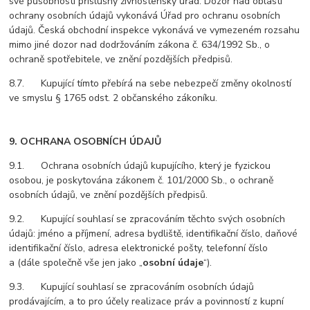
své působnosti příslušný živnostenský úřad. Dozor nad oblastí
ochrany osobních údajů vykonává Úřad pro ochranu osobních
údajů. Česká obchodní inspekce vykonává ve vymezeném rozsahu
mimo jiné dozor nad dodržováním zákona č. 634/1992 Sb., o
ochraně spotřebitele, ve znění pozdějších předpisů.
8.7. Kupující tímto přebírá na sebe nebezpečí změny okolností
ve smyslu § 1765 odst. 2 občanského zákoníku.
9. OCHRANA OSOBNÍCH ÚDAJŮ
9.1. Ochrana osobních údajů kupujícího, který je fyzickou
osobou, je poskytována zákonem č. 101/2000 Sb., o ochraně
osobních údajů, ve znění pozdějších předpisů.
9.2. Kupující souhlasí se zpracováním těchto svých osobních
údajů: jméno a příjmení, adresa bydliště, identifikační číslo, daňové
identifikační číslo, adresa elektronické pošty, telefonní číslo
a (dále společně vše jen jako „
osobní údaje
“).
9.3. Kupující souhlasí se zpracováním osobních údajů
prodávajícím, a to pro účely realizace práv a povinností z kupní