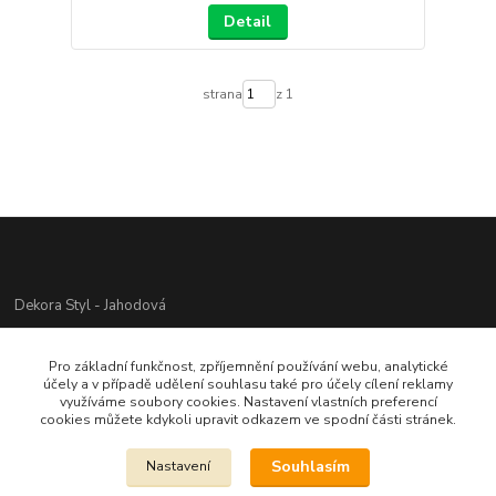
Detail
strana
z 1
Dekora Styl - Jahodová
Jahodová Veronika
Pro základní funkčnost, zpříjemnění používání webu, analytické
721312944
účely a v případě udělení souhlasu také pro účely cílení reklamy
využíváme soubory cookies. Nastavení vlastních preferencí
cookies můžete kdykoli upravit odkazem ve spodní části stránek.
info@zbozi-darky.cz
Souhlasím
Nastavení