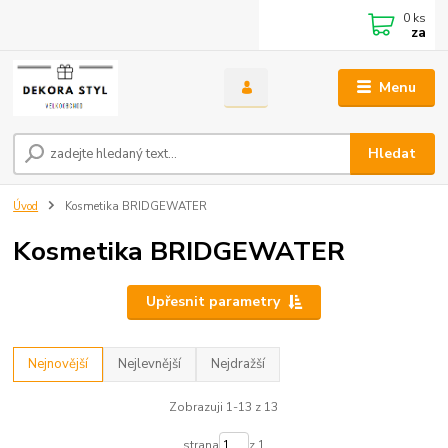
0
ks
za
Menu
Hledat
Úvod
Kosmetika BRIDGEWATER
Kosmetika BRIDGEWATER
Upřesnit parametry
Nejnovější
Nejlevnější
Nejdražší
Zobrazuji 1-13 z 13
strana
z 1