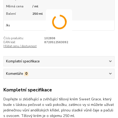
Měrná cena
/ ml
Balení
250 ml
/
ks
Číslo produktu:
102806
EAN kód:
8720512563092
Hlídat cenu / dostupnost
Kompletní specifikace
Komentáře
0
Kompletní specifikace
Dopřejte si zklidňující a zvlhčující tělový krém Sweet Grace, který
bude s láskou pečovat o vaši pokožku, zatímco vy si můžete užívat
jedinečnou vůní andělských křídel, plnou sladké vůně čaje a pačuli
s ovocem. Tělový krém je o objemu 250 ml.