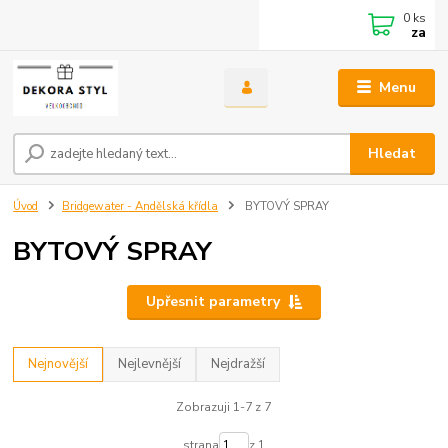
0
ks
za
Menu
Hledat
Úvod
Bridgewater - Andělská křídla
BYTOVÝ SPRAY
BYTOVÝ SPRAY
Upřesnit parametry
Nejnovější
Nejlevnější
Nejdražší
Zobrazuji 1-7 z 7
strana
z 1