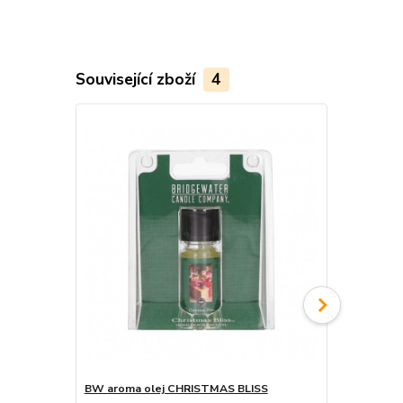
Související zboží
4
BW aroma olej CHRISTMAS BLISS
Bytový spr