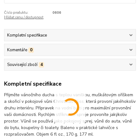
Číslo produktu:
0606
Hlídat cenu / dostupnost
Kompletní specifikace
Komentáře
0
Související zboží
4
Kompletní specifikace
Přijměte vánočního ducha s teplou vanilkou, muškátovým oříškem
a skořicí v pokojové vůni Christmas Bliss, která provoní jakéhokoliv
druhu interiéru. Přípravek na vodní bázi pro maximální provonění
vaši domácnosti. Rychlým stříknutím spreje provoníte jakýkoliv
prostor. Vůně se používá jako pokojový sprej, vůně do auta, vůně
do bytu, koupelny či toalety. Baleno v praktické lahvičce s
rozprašovačem. Objem 6 fl oz., 170 g, 177 ml.