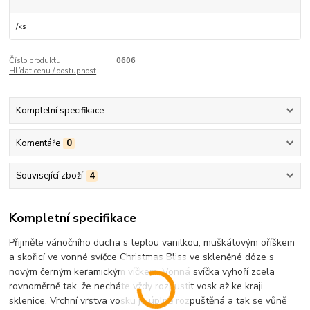
/
ks
Číslo produktu:
0606
Hlídat cenu / dostupnost
Kompletní specifikace
Komentáře
0
Související zboží
4
Kompletní specifikace
Přijměte vánočního ducha s teplou vanilkou, muškátovým oříškem
a skořicí ve vonné svíčce Christmas Bliss ve skleněné dóze s
novým černým keramickým víčkem. Vonná svíčka vyhoří zcela
rovnoměrně tak, že necháte vždy rozpustit vosk až ke kraji
sklenice. Vrchní vrstva vosku je úplně rozpuštěná a tak se vůně