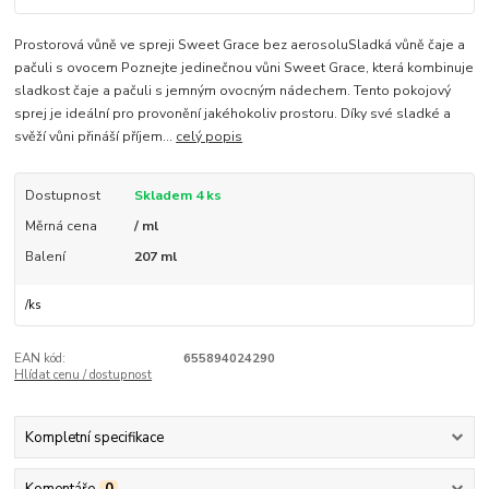
Prostorová vůně ve spreji Sweet Grace bez aerosoluSladká vůně čaje a
pačuli s ovocem Poznejte jedinečnou vůni Sweet Grace, která kombinuje
sladkost čaje a pačuli s jemným ovocným nádechem. Tento pokojový
sprej je ideální pro provonění jakéhokoliv prostoru. Díky své sladké a
svěží vůni přináší příjem...
celý popis
Dostupnost
Skladem 4 ks
Měrná cena
/ ml
Balení
207 ml
/
ks
EAN kód:
655894024290
Hlídat cenu / dostupnost
Kompletní specifikace