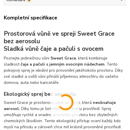
Komentáře
0
Kompletní specifikace
Prostorová vůně ve spreji Sweet Grace
bez aerosolu
Sladká vůně čaje a pačuli s ovocem
Poznejte jedinečnou vůni
Sweet Grace
, která kombinuje
sladkost
čaje a pačuli s jemným ovocným nádechem
. Tento
pokojový sprej je ideální pro provonění jakéhokoliv prostoru. Díky
své sladké a svěží vůni přináší příjemnou atmosféru do vašeho
domova, auta nebo kanceláře.
Ekologický sprej bez aerosolu
Sweet Grace je prostorová vůně ve spreji, která
neobsahuje
aerosol.
Díky tomu je šetrnější k životnímu prostředí. Sprej
umožňuje rychlé a snadné provonění prostoru bez zbytečných
chemických škodlivin. Tento ekologický přístup ocení každý, kdo
myslí na přírodu a zároveň chce mít krásně provoněné prostředí.