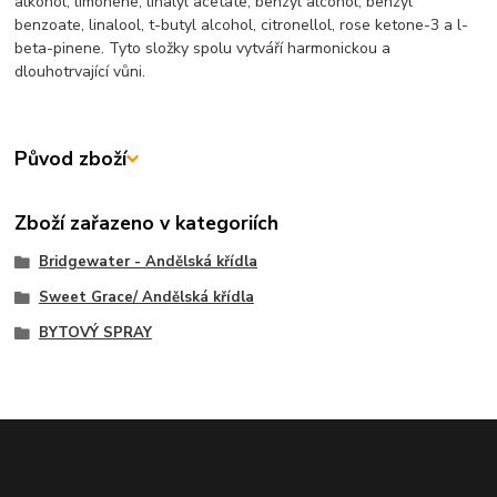
alkohol, limonene, linalyl acetate, benzyl alcohol, benzyl
benzoate, linalool, t-butyl alcohol, citronellol, rose ketone-3 a l-
beta-pinene. Tyto složky spolu vytváří harmonickou a
dlouhotrvající vůni.
Původ zboží
Zboží zařazeno v kategoriích
Bridgewater - Andělská křídla
Sweet Grace/ Andělská křídla
BYTOVÝ SPRAY