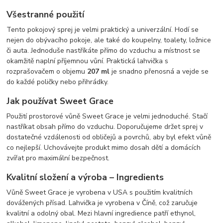
Všestranné použití
Tento pokojový sprej je velmi praktický a univerzální. Hodí se
nejen do obývacího pokoje, ale také do koupelny, toalety, ložnice
či auta. Jednoduše nastříkáte přímo do vzduchu a místnost se
okamžitě naplní příjemnou vůní. Praktická lahvička s
rozprašovačem o objemu
207 ml
je snadno přenosná a vejde se
do každé poličky nebo přihrádky.
Jak používat Sweet Grace
Použití prostorové vůně Sweet Grace je velmi jednoduché. Stačí
nastříkat obsah přímo do vzduchu. Doporučujeme držet sprej v
dostatečné vzdálenosti od obličejů a povrchů, aby byl efekt vůně
co nejlepší. Uchovávejte produkt mimo dosah dětí a domácích
zvířat pro maximální bezpečnost.
Kvalitní složení a výroba – Ingredients
Vůně Sweet Grace je vyrobena v USA s použitím kvalitních
dovážených přísad. Lahvička je vyrobena v Číně, což zaručuje
kvalitní a odolný obal. Mezi hlavní ingredience patří ethynol,