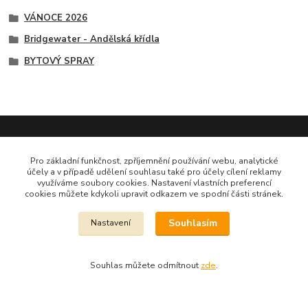
VÁNOCE 2026
Bridgewater - Andělská křídla
BYTOVÝ SPRAY
Pro základní funkčnost, zpříjemnění používání webu, analytické
Dekora Styl - Jahodová
účely a v případě udělení souhlasu také pro účely cílení reklamy
využíváme soubory cookies. Nastavení vlastních preferencí
cookies můžete kdykoli upravit odkazem ve spodní části stránek.
Jahodová Veronika
721312944
Souhlasím
Nastavení
info@zbozi-darky.cz
Souhlas můžete odmítnout
zde
.