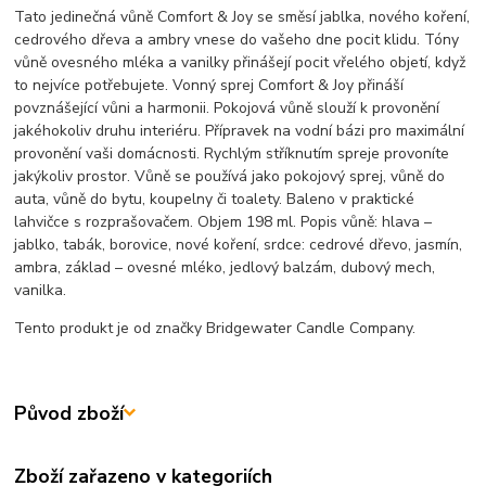
Tato jedinečná vůně Comfort & Joy se směsí jablka, nového koření,
cedrového dřeva a ambry vnese do vašeho dne pocit klidu. Tóny
vůně ovesného mléka a vanilky přinášejí pocit vřelého objetí, když
to nejvíce potřebujete. Vonný sprej Comfort & Joy přináší
povznášející vůni a harmonii. Pokojová vůně slouží k provonění
jakéhokoliv druhu interiéru. Přípravek na vodní bázi pro maximální
provonění vaši domácnosti. Rychlým stříknutím spreje provoníte
jakýkoliv prostor. Vůně se používá jako pokojový sprej, vůně do
auta, vůně do bytu, koupelny či toalety. Baleno v praktické
lahvičce s rozprašovačem. Objem 198 ml. Popis vůně: hlava –
jablko, tabák, borovice, nové koření, srdce: cedrové dřevo, jasmín,
ambra, základ – ovesné mléko, jedlový balzám, dubový mech,
vanilka.
Tento produkt je od značky Bridgewater Candle Company.
Původ zboží
Zboží zařazeno v kategoriích