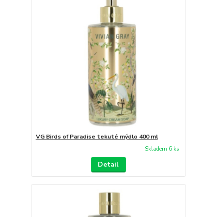
VG Birds of Paradise tekuté mýdlo 400 ml
Skladem 6 ks
Detail