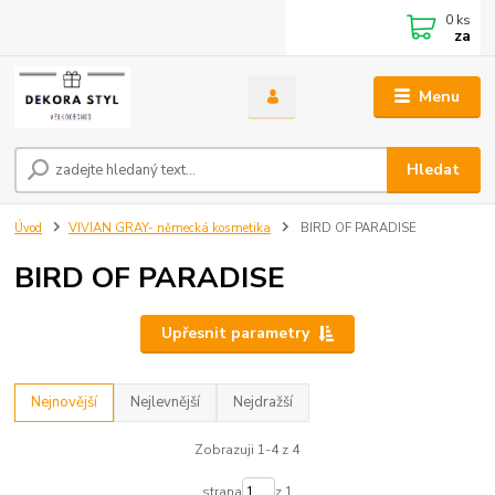
0
ks
za
Menu
Hledat
Úvod
VIVIAN GRAY- německá kosmetika
BIRD OF PARADISE
BIRD OF PARADISE
Upřesnit parametry
Nejnovější
Nejlevnější
Nejdražší
Zobrazuji 1-4 z 4
strana
z 1