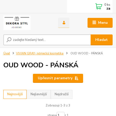
0
ks
za
Menu
Hledat
Úvod
VIVIAN GRAY- německá kosmetika
OUD WOOD - PÁNSKÁ
OUD WOOD - PÁNSKÁ
Upřesnit parametry
Nejnovější
Nejlevnější
Nejdražší
Zobrazuji 1-3 z 3
strana
z 1