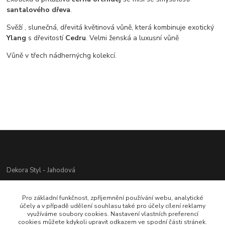
santalového dřeva
.
Svěží , slunečná, dřevitá květinová vůně, která kombinuje exotický
Ylang
s dřevitostí
Cedru
. Velmi ženská a luxusní vůně
Vůně v třech nádhernýchg kolekcí.
Dekora Styl - Jahodová
Jahodová Veronika
Pro základní funkčnost, zpříjemnění používání webu, analytické
721312944
účely a v případě udělení souhlasu také pro účely cílení reklamy
využíváme soubory cookies. Nastavení vlastních preferencí
cookies můžete kdykoli upravit odkazem ve spodní části stránek.
info@zbozi-darky.cz