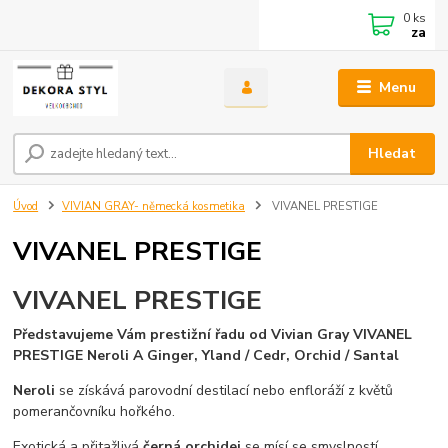
0
ks
za
Menu
Hledat
Úvod
VIVIAN GRAY- německá kosmetika
VIVANEL PRESTIGE
VIVANEL PRESTIGE
VIVANEL PRESTIGE
Představujeme Vám prestižní řadu od Vivian Gray VIVANEL
PRESTIGE Neroli A Ginger,
Yland / Cedr,
Orchid / Santal
Neroli
se získává parovodní destilací nebo enfloráží z květů
pomerančovníku hořkého.
Exotická a přitažlivá
černá orchidej
se mísí se smyslností