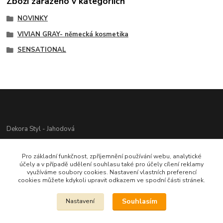
Zboží zařazeno v kategoriích
NOVINKY
VIVIAN GRAY- německá kosmetika
SENSATIONAL
Dekora Styl - Jahodová
Jahodová Veronika
Pro základní funkčnost, zpříjemnění používání webu, analytické
721312944
účely a v případě udělení souhlasu také pro účely cílení reklamy
využíváme soubory cookies. Nastavení vlastních preferencí
cookies můžete kdykoli upravit odkazem ve spodní části stránek.
info@zbozi-darky.cz
Souhlasím
Nastavení