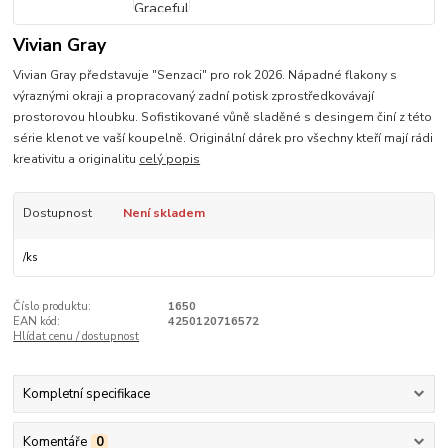
Vivian Gray
Vivian Gray představuje "Senzaci" pro rok 2026. Nápadné flakony s
výraznými okraji a propracovaný zadní potisk zprostředkovávají
prostorovou hloubku. Sofistikované vůně sladěné s desingem činí z této
série klenot ve vaší koupelně. Originální dárek pro všechny kteří mají rádi
kreativitu a originalitu
celý popis
Dostupnost
Není skladem
/
ks
Číslo produktu:
1650
EAN kód:
4250120716572
Hlídat cenu / dostupnost
Kompletní specifikace
Komentáře
0