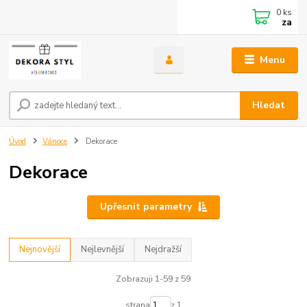
0
ks
za
Menu
Hledat
Úvod
Vánoce
Dekorace
Dekorace
Upřesnit parametry
Nejnovější
Nejlevnější
Nejdražší
Zobrazuji 1-59 z 59
strana
z 1