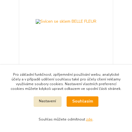
Svícen se sklem BELLE FLEUR
Pro základní funkčnost, zpříjemnění používání webu, analytické
skladem 7 ks
účely a v případě udělení souhlasu také pro účely cílení reklamy
využíváme soubory cookies. Nastavení vlastních preferencí
Detail
cookies můžete kdykoli upravit odkazem ve spodní části stránek.
Souhlasím
Nastavení
Souhlas můžete odmítnout
zde
.