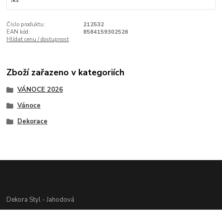
/
ks
Číslo produktu:
212532
EAN kód:
8584159302526
Hlídat cenu / dostupnost
Zboží zařazeno v kategoriích
VÁNOCE 2026
Vánoce
Dekorace
Dekora Styl - Jahodová