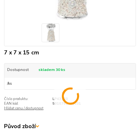
7 x 7 x 15 cm
Dostupnost
skladem 30 ks
/
ks
Číslo produktu:
LP43103
EAN kód:
5010792431031
Hlídat cenu / dostupnost
Původ zboží