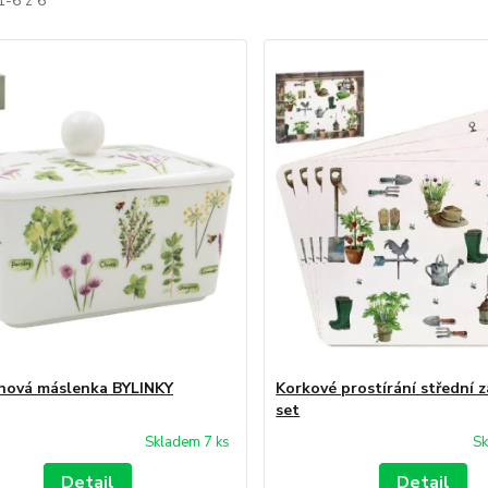
1-6 z 6
nová máslenka BYLINKY
Korkové prostírání střední 
set
Skladem 7 ks
Sk
Detail
Detail