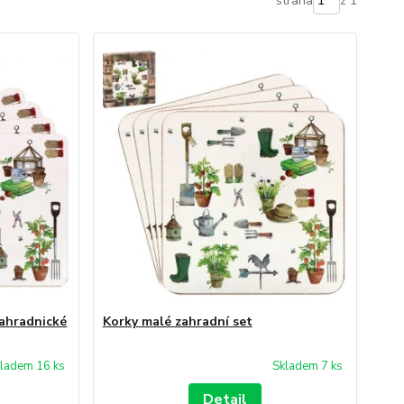
strana
z 1
zahradnické
Korky malé zahradní set
ladem 16 ks
Skladem 7 ks
Detail