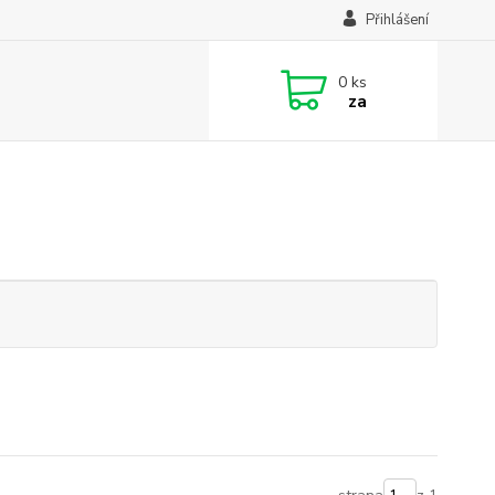
Přihlášení
0
ks
za