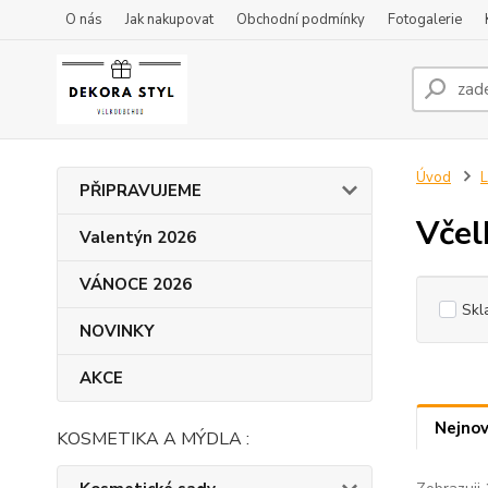
O nás
Jak nakupovat
Obchodní podmínky
Fotogalerie
Úvod
L
PŘIPRAVUJEME
Včel
Valentýn 2026
VÁNOCE 2026
Skl
NOVINKY
AKCE
Nejnov
KOSMETIKA A MÝDLA :