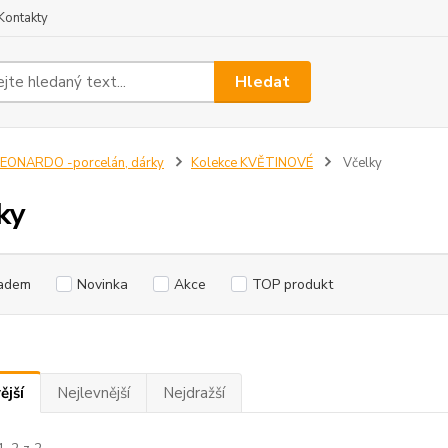
Kontakty
Hledat
EONARDO -porcelán, dárky
Kolekce KVĚTINOVÉ
Včelky
ky
adem
Novinka
Akce
TOP produkt
ější
Nejlevnější
Nejdražší