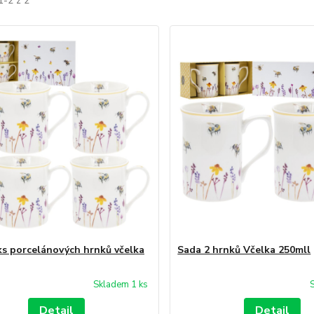
1-2 z 2
ks porcelánových hrnků včelka
Sada 2 hrnků Včelka 250mll
Skladem 1 ks
Detail
Detail