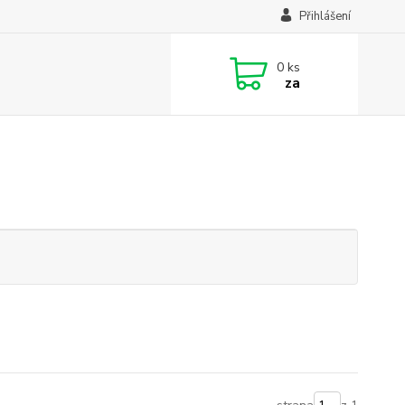
Přihlášení
0
ks
za