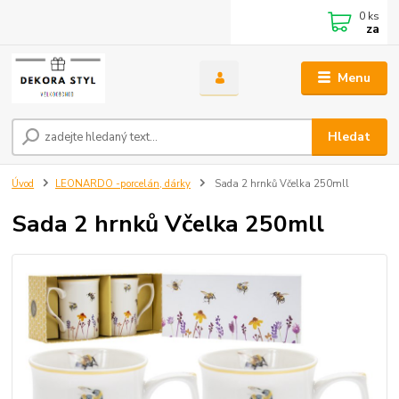
0
ks
za
Menu
Hledat
Úvod
LEONARDO -porcelán, dárky
Sada 2 hrnků Včelka 250mll
Sada 2 hrnků Včelka 250mll