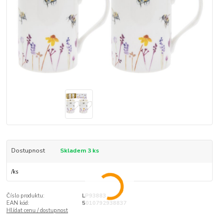
Dostupnost
Skladem 3 ks
/
ks
Číslo produktu:
LP93883
EAN kód:
5010792938837
Hlídat cenu / dostupnost