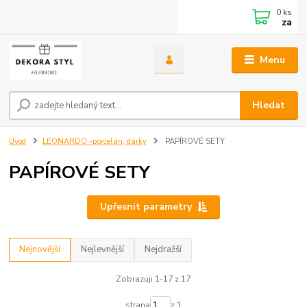
0
ks
za
Menu
Hledat
Úvod
LEONARDO -porcelán, dárky
PAPÍROVÉ SETY
PAPÍROVÉ SETY
Upřesnit parametry
Nejnovější
Nejlevnější
Nejdražší
Zobrazuji 1-17 z 17
strana
z 1