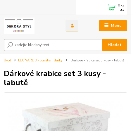
0
ks
za
Menu
Hledat
Úvod
LEONARDO -porcelán, dárky
Dárkové krabice set 3 kusy - labutě
Dárkové krabice set 3 kusy -
labutě