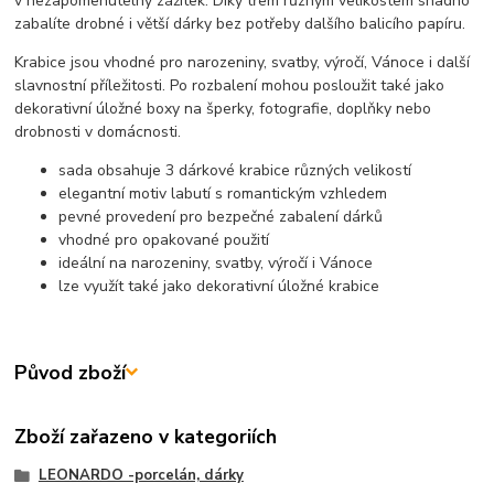
v nezapomenutelný zážitek. Díky třem různým velikostem snadno
zabalíte drobné i větší dárky bez potřeby dalšího balicího papíru.
Krabice jsou vhodné pro narozeniny, svatby, výročí, Vánoce i další
slavnostní příležitosti. Po rozbalení mohou posloužit také jako
dekorativní úložné boxy na šperky, fotografie, doplňky nebo
drobnosti v domácnosti.
sada obsahuje 3 dárkové krabice různých velikostí
elegantní motiv labutí s romantickým vzhledem
pevné provedení pro bezpečné zabalení dárků
vhodné pro opakované použití
ideální na narozeniny, svatby, výročí i Vánoce
lze využít také jako dekorativní úložné krabice
Původ zboží
Zboží zařazeno v kategoriích
LEONARDO -porcelán, dárky