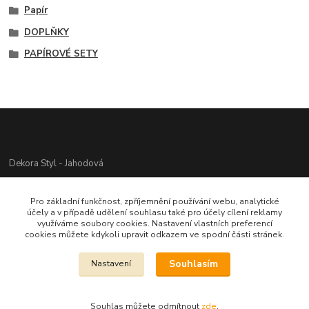
Papír
DOPLŇKY
PAPÍROVÉ SETY
Dekora Styl - Jahodová
Jahodová Veronika
Pro základní funkčnost, zpříjemnění používání webu, analytické
721312944
účely a v případě udělení souhlasu také pro účely cílení reklamy
využíváme soubory cookies. Nastavení vlastních preferencí
cookies můžete kdykoli upravit odkazem ve spodní části stránek.
info@zbozi-darky.cz
Souhlasím
Nastavení
Souhlas můžete odmítnout
zde
.