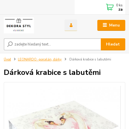
0
ks
za
Menu
Hledat
Úvod
LEONARDO -porcelán, dárky
Dárková krabice s labutěmi
Dárková krabice s labutěmi