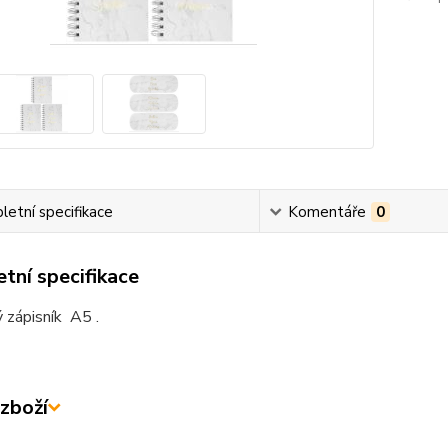
etní specifikace
Komentáře
0
tní specifikace
 zápisník A5 .
zboží