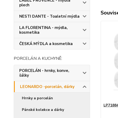
LABEL PROVENCE - mýdla
plech
Souvise
NESTI DANTE - Toaletní mýdla
LA FLORENTINA - mýdla,
kosmetika
ČESKÁ MÝDLA a kosmetika
PORCELÁN A KUCHYNĚ:
PORCELÁN - hrnky, konve,
šálky
LEONARDO -porcelán, dárky
Hrnky a porcelán
LP71884
Pánské kolekce a dárky