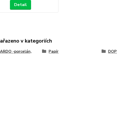
Detail
zařazeno v kategoriích
ARDO -porcelán,
Papír
DOP