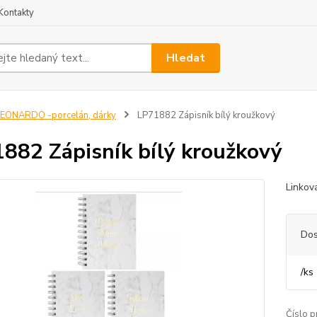
Kontakty
Hledat
EONARDO -porcelán, dárky
LP71882 Zápisník bílý kroužkový
882 Zápisník bílý kroužkový
Linkov
Dos
/
ks
Číslo p