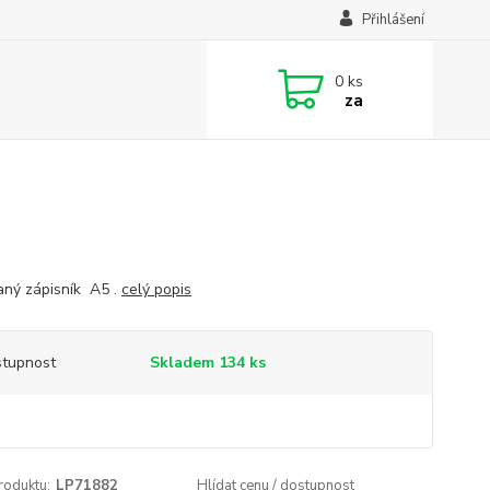
Přihlášení
0
ks
za
aný zápisník A5 .
celý popis
tupnost
Skladem 134 ks
roduktu:
LP71882
Hlídat cenu / dostupnost