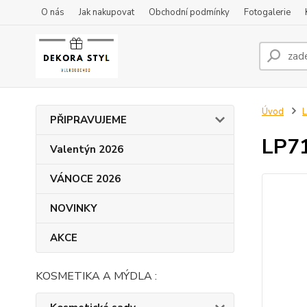
O nás
Jak nakupovat
Obchodní podmínky
Fotogalerie
Úvod
L
PŘIPRAVUJEME
LP71
Valentýn 2026
VÁNOCE 2026
NOVINKY
AKCE
KOSMETIKA A MÝDLA :