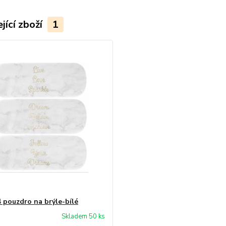
jící zboží
1
 pouzdro na brýle-bílé
Skladem 50 ks