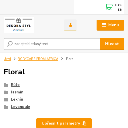
0
ks
za
Menu
Hledat
Úvod
BODYCARE FROM AFRICA
Floral
Floral
Růže
Jasmín
Leknín
Levandule
Upřesnit parametry