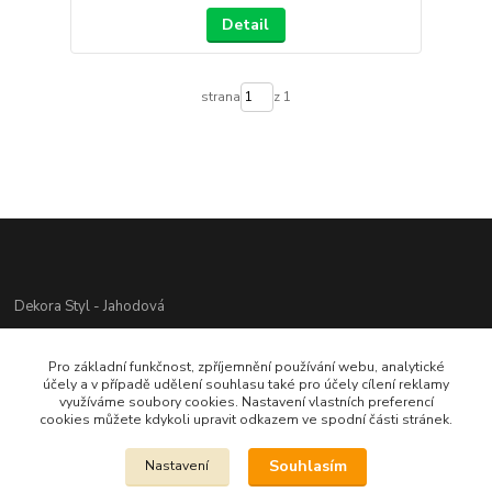
Detail
strana
z 1
Dekora Styl - Jahodová
Jahodová Veronika
Pro základní funkčnost, zpříjemnění používání webu, analytické
721312944
účely a v případě udělení souhlasu také pro účely cílení reklamy
využíváme soubory cookies. Nastavení vlastních preferencí
cookies můžete kdykoli upravit odkazem ve spodní části stránek.
info@zbozi-darky.cz
Souhlasím
Nastavení