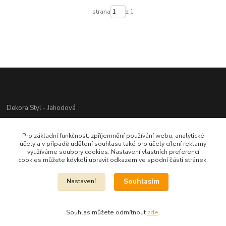
strana
z 1
Dekora Styl - Jahodová
Jahodová Veronika
Pro základní funkčnost, zpříjemnění používání webu, analytické
721312944
účely a v případě udělení souhlasu také pro účely cílení reklamy
využíváme soubory cookies. Nastavení vlastních preferencí
cookies můžete kdykoli upravit odkazem ve spodní části stránek.
info@zbozi-darky.cz
Souhlasím
Nastavení
Souhlas můžete odmítnout
zde
.
Vytvořeno na
Eshop-rychle.cz