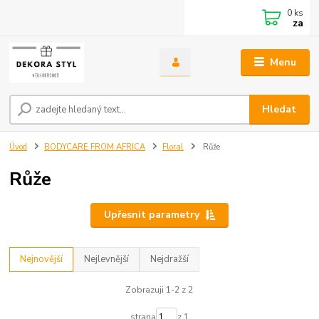
0
ks
za
Menu
Hledat
Úvod
BODYCARE FROM AFRICA
Floral
Růže
Růže
Upřesnit parametry
Nejnovější
Nejlevnější
Nejdražší
Zobrazuji 1-2 z 2
strana
z 1