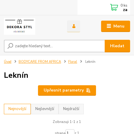
0
ks
za
Menu
Hledat
Úvod
BODYCARE FROM AFRICA
Floral
Leknín
Leknín
Upřesnit parametry
Nejnovější
Nejlevnější
Nejdražší
Zobrazuji 1-1 z 1
strana
z 1