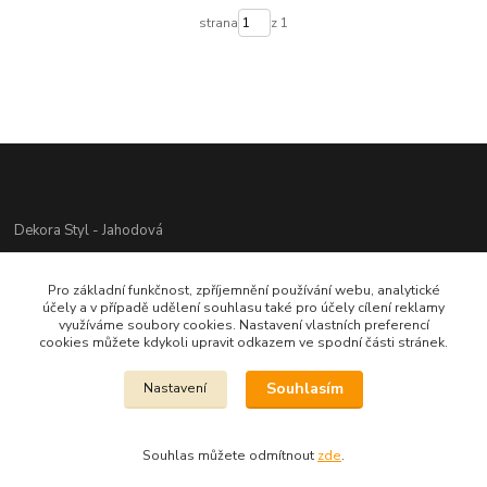
strana
z 1
Dekora Styl - Jahodová
Jahodová Veronika
Pro základní funkčnost, zpříjemnění používání webu, analytické
721312944
účely a v případě udělení souhlasu také pro účely cílení reklamy
využíváme soubory cookies. Nastavení vlastních preferencí
cookies můžete kdykoli upravit odkazem ve spodní části stránek.
info@zbozi-darky.cz
Souhlasím
Nastavení
Souhlas můžete odmítnout
zde
.
Vytvořeno na
Eshop-rychle.cz