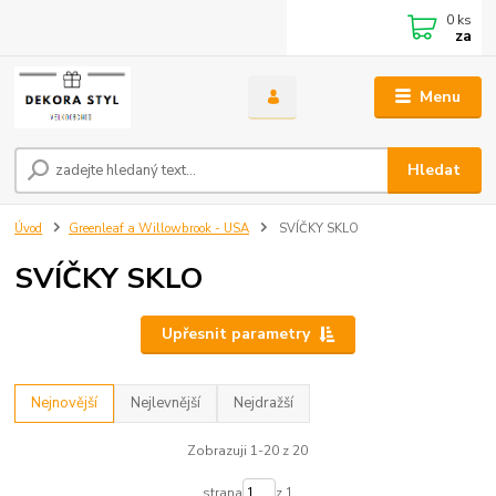
0
ks
za
Menu
Hledat
Úvod
Greenleaf a Willowbrook - USA
SVÍČKY SKLO
SVÍČKY SKLO
Upřesnit parametry
Nejnovější
Nejlevnější
Nejdražší
Zobrazuji 1-20 z 20
strana
z 1