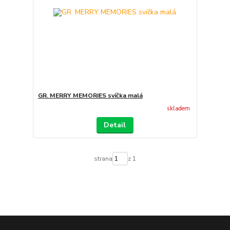
GR. MERRY MEMORIES svíčka malá
skladem
Detail
strana
z 1