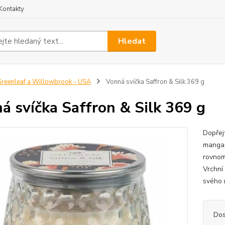
Kontakty
Hledat
reenleaf a Willowbrook - USA
Vonná svíčka Saffron & Silk 369 g
á svíčka Saffron & Silk 369 g
Dopřejt
manga,
rovnomě
Vrchní
svého 
Dos