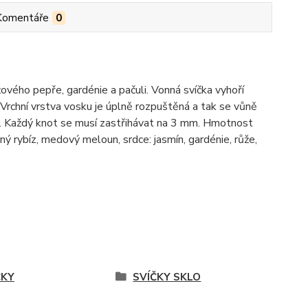
Komentáře
0
žového pepře, gardénie a pačuli. Vonná svíčka vyhoří
 Vrchní vrstva vosku je úplně rozpuštěná a tak se vůně
sk. Každý knot se musí zastřihávat na 3 mm. Hmotnost
ný rybíz, medový meloun, srdce: jasmín, gardénie, růže,
ČKY
SVÍČKY SKLO