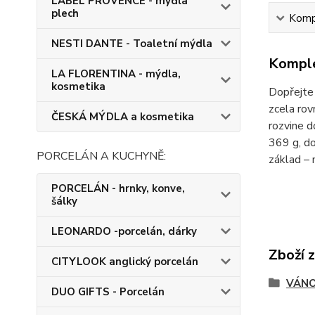
LABEL PROVENCE - mýdla
plech
Kompl
NESTI DANTE - Toaletní mýdla
Komple
LA FLORENTINA - mýdla,
kosmetika
Dopřejte 
zcela rov
ČESKÁ MÝDLA a kosmetika
rozvine d
369 g, do
PORCELÁN A KUCHYNĚ:
základ – 
PORCELÁN - hrnky, konve,
šálky
LEONARDO -porcelán, dárky
Zboží 
CITYLOOK anglický porcelán
VÁNO
DUO GIFTS - Porcelán