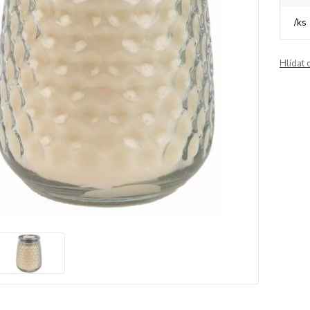
/
ks
Hlídat 