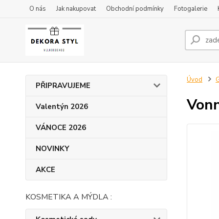
O nás
Jak nakupovat
Obchodní podmínky
Fotogalerie
Úvod
G
PŘIPRAVUJEME
Vonn
Valentýn 2026
VÁNOCE 2026
NOVINKY
AKCE
KOSMETIKA A MÝDLA :