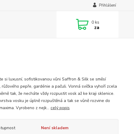
Přihlášení
0
ks
za
e si luxusní, sofistikovanou vůni Saffron & Silk se směsí
 růžového pepře, gardénie a pačuli. Vonná svíčka vyhoří zcela
rně tak, že necháte vždy rozpustit vosk až ke kraji sklenice.
 vrstva vosku je úplně rozpuštěná a tak se vůně rozvine do
maxima. Vyrobeno z nejk...
celý popis
tupnost
Není skladem