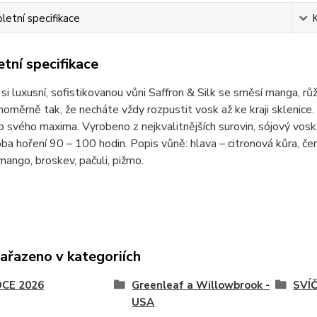
etní specifikace
tní specifikace
si luxusní, sofistikovanou vůni Saffron & Silk se směsí manga, rů
noměrně tak, že necháte vždy rozpustit vosk až ke kraji sklenice.
o svého maxima. Vyrobeno z nejkvalitnějších surovin, sójový vo
ba hoření 90 – 100 hodin. Popis vůně: hlava – citronová kůra, čer
mango, broskev, pačuli, pižmo.
zařazeno v kategoriích
CE 2026
Greenleaf a Willowbrook -
SVÍ
USA