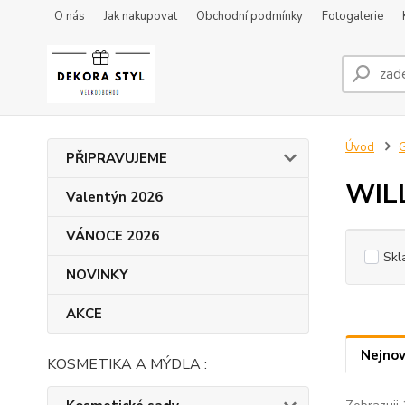
O nás
Jak nakupovat
Obchodní podmínky
Fotogalerie
Úvod
G
PŘIPRAVUJEME
WIL
Valentýn 2026
VÁNOCE 2026
Skl
NOVINKY
AKCE
Nejnov
KOSMETIKA A MÝDLA :