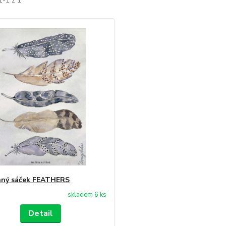
1-1 z 1
nný sáček FEATHERS
skladem 6 ks
Detail