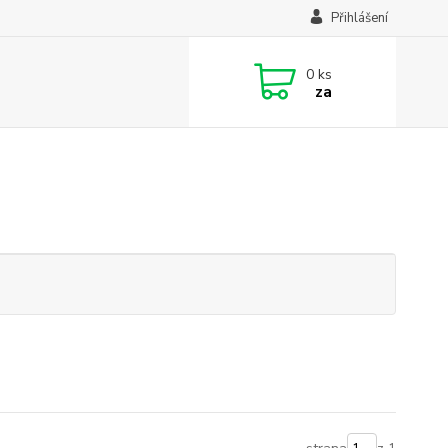
Přihlášení
0
ks
za