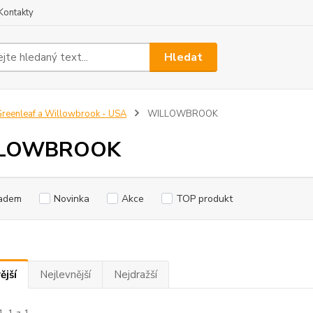
Kontakty
Hledat
reenleaf a Willowbrook - USA
WILLOWBROOK
LOWBROOK
adem
Novinka
Akce
TOP produkt
ější
Nejlevnější
Nejdražší