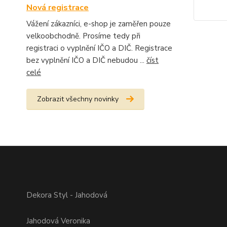
Nová registrace
Vážení zákazníci, e-shop je zaměřen pouze
velkoobchodně. Prosíme tedy při
registraci o vyplnění IČO a DIČ. Registrace
bez vyplnění IČO a DIČ nebudou ...
číst
celé
Zobrazit všechny novinky
Dekora Styl - Jahodová
Jahodová Veronika