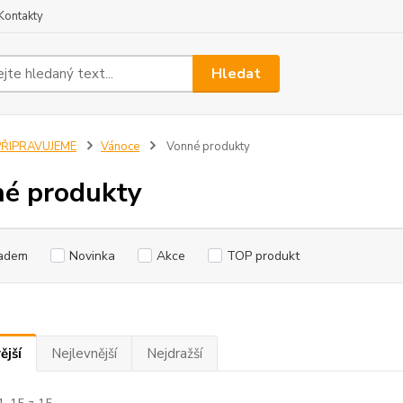
Kontakty
Hledat
PŘIPRAVUJEME
Vánoce
Vonné produkty
é produkty
adem
Novinka
Akce
TOP produkt
ější
Nejlevnější
Nejdražší