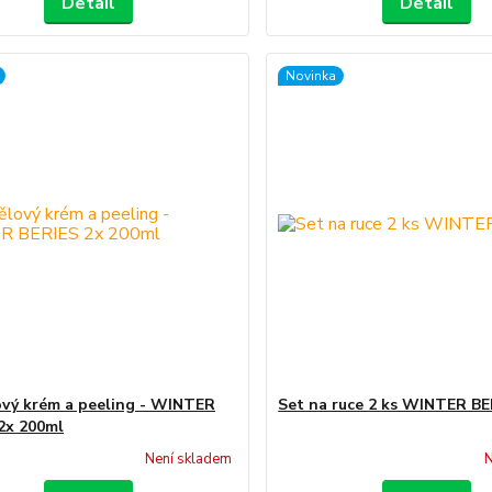
Detail
Detail
Novinka
ový krém a peeling - WINTER
Set na ruce 2 ks WINTER B
2x 200ml
Není skladem
N