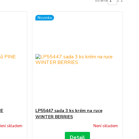
strana
z 1
Novinka
NE
LP55447 sada 3 ks krém na ruce
WINTER BERRIES
ení skladem
Není skladem
Detail