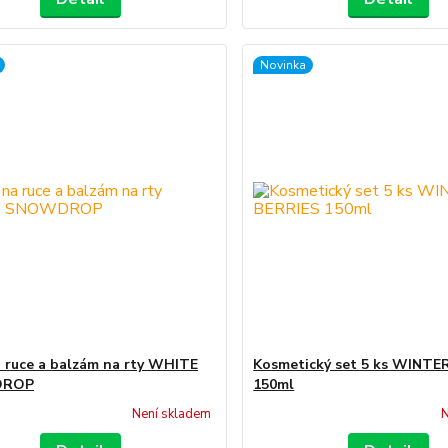
Novinka
 ruce a balzám na rty WHITE
Kosmetický set 5 ks WINTE
DROP
150ml
Není skladem
N