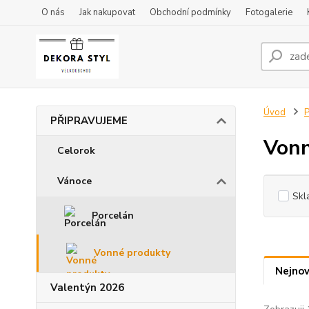
O nás
Jak nakupovat
Obchodní podmínky
Fotogalerie
Úvod
PŘIPRAVUJEME
Vonn
Celorok
Vánoce
Skl
Porcelán
Vonné produkty
Nejnov
Valentýn 2026