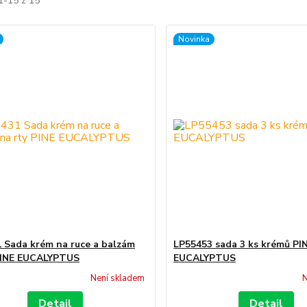
1-15 z 15
Novinka
 Sada krém na ruce a balzám
LP55453 sada 3 ks krémů PI
PINE EUCALYPTUS
EUCALYPTUS
Není skladem
N
Detail
Detail