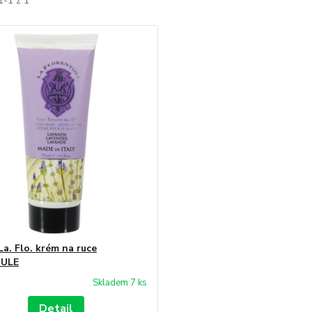
1-1 z 1
La. Flo. krém na ruce
ULE
Skladem 7 ks
Detail