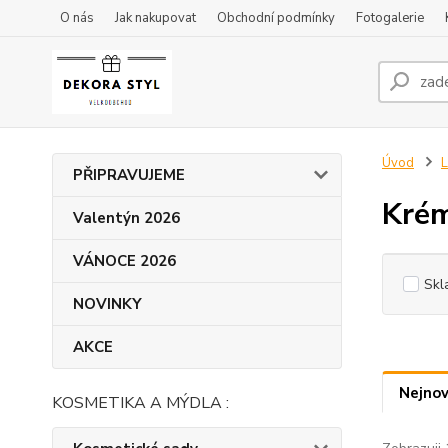
O nás
Jak nakupovat
Obchodní podmínky
Fotogalerie
Úvod
L
PŘIPRAVUJEME
Krém
Valentýn 2026
VÁNOCE 2026
Skl
NOVINKY
AKCE
Nejnov
KOSMETIKA A MÝDLA :