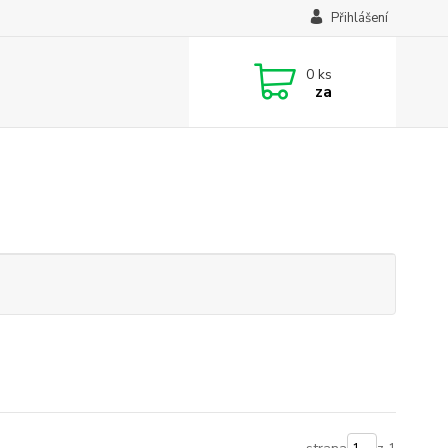
Přihlášení
0
ks
za