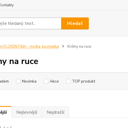
Kontakty
Hledat
A FLORENTINA - mýdla, kosmetika
Krémy na ruce
y na ruce
adem
Novinka
Akce
TOP produkt
ější
Nejlevnější
Nejdražší