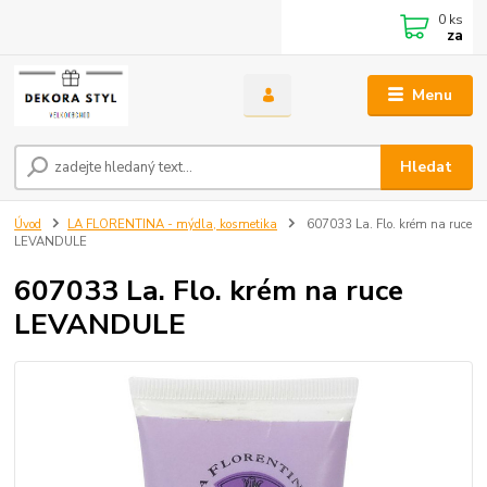
0
ks
za
Menu
Hledat
Úvod
LA FLORENTINA - mýdla, kosmetika
607033 La. Flo. krém na ruce
LEVANDULE
607033 La. Flo. krém na ruce
LEVANDULE