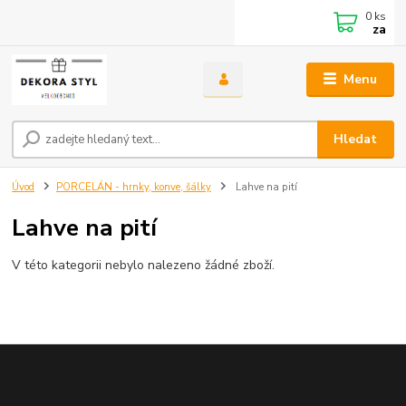
0
ks
za
Menu
Hledat
Úvod
PORCELÁN - hrnky, konve, šálky
Lahve na pití
Lahve na pití
V této kategorii nebylo nalezeno žádné zboží.