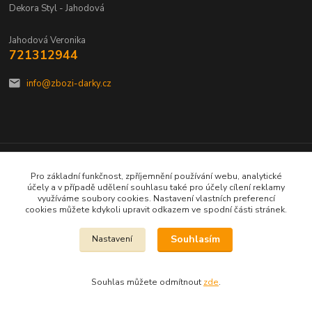
Dekora Styl - Jahodová
Jahodová Veronika
721312944
info@zbozi-darky.cz
Vytvořeno na
Eshop-rychle.cz
Pro základní funkčnost, zpříjemnění používání webu, analytické
účely a v případě udělení souhlasu také pro účely cílení reklamy
využíváme soubory cookies. Nastavení vlastních preferencí
cookies můžete kdykoli upravit odkazem ve spodní části stránek.
Souhlasím
Nastavení
Souhlas můžete odmítnout
zde
.