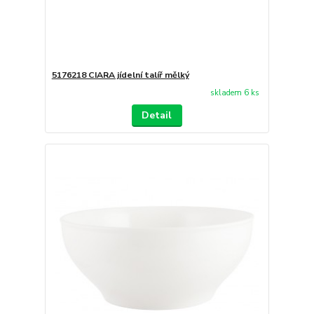
5176218 CIARA jídelní talíř mělký
skladem 6 ks
Detail