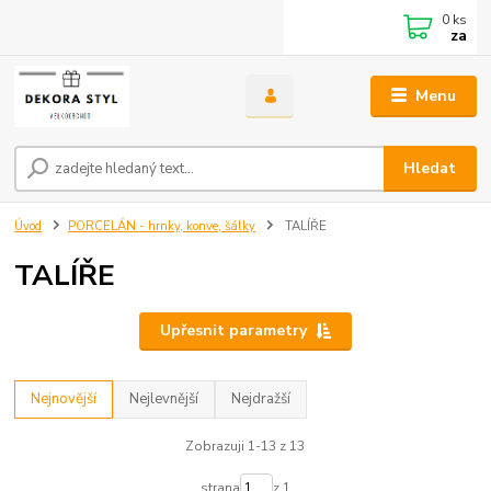
0
ks
za
Menu
Hledat
Úvod
PORCELÁN - hrnky, konve, šálky
TALÍŘE
TALÍŘE
Upřesnit parametry
Nejnovější
Nejlevnější
Nejdražší
Zobrazuji 1-13 z 13
strana
z 1