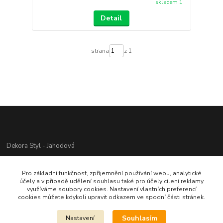
skladem 1
Detail
strana
z 1
Dekora Styl - Jahodová
Jahodová Veronika
Pro základní funkčnost, zpříjemnění používání webu, analytické
721312944
účely a v případě udělení souhlasu také pro účely cílení reklamy
využíváme soubory cookies. Nastavení vlastních preferencí
cookies můžete kdykoli upravit odkazem ve spodní části stránek.
info@zbozi-darky.cz
Souhlasím
Nastavení