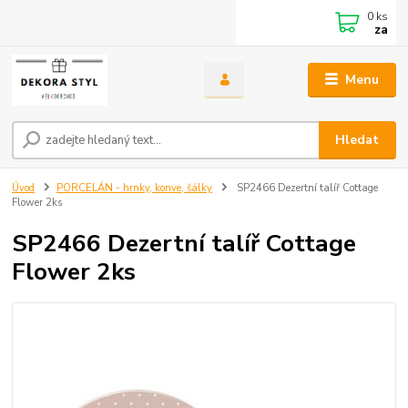
0
ks
za
Menu
Hledat
Úvod
PORCELÁN - hrnky, konve, šálky
SP2466 Dezertní talíř Cottage
Flower 2ks
SP2466 Dezertní talíř Cottage
Flower 2ks