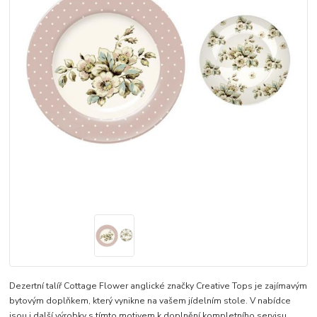
Dezertní talíř Cottage Flower anglické značky Creative Tops je zajímavým
bytovým doplňkem, který vynikne na vašem jídelním stole. V nabídce
jsou i další výrobky s tímto motivem k doplnění kompletního servisu