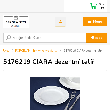
0
ks
za
Menu
Hledat
Úvod
PORCELÁN - hrnky, konve, šálky
5176219 CIARA dezertní talíř
5176219 CIARA dezertní talíř