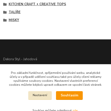
KITCHEN CRAFT + CREATIVE TOPS
TALÍŘE
MISKY
Dekora Styl - Jahodová
Jahodová Veronika
Pro základní funkčnost, zpříjemnění používání webu, analytické
721312944
účely a v případě udělení souhlasu také pro účely cílení reklamy
využíváme soubory cookies. Nastavení vlastních preferencí
cookies můžete kdykoli upravit odkazem ve spodní části stránek.
info@zbozi-darky.cz
Souhlasím
Nastavení
Souhlas můžete odmítnout
zde
.