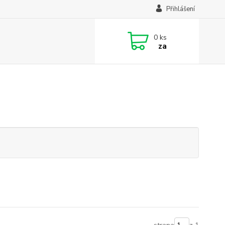
Přihlášení
0
ks
za