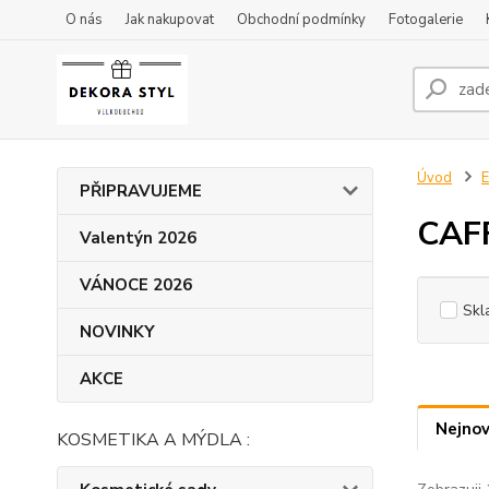
O nás
Jak nakupovat
Obchodní podmínky
Fotogalerie
Úvod
E
PŘIPRAVUJEME
CAF
Valentýn 2026
VÁNOCE 2026
Skl
NOVINKY
AKCE
Nejnov
KOSMETIKA A MÝDLA :