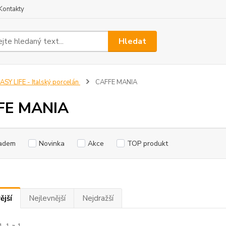
Kontakty
Hledat
ASY LIFE - Italský porcelán
CAFFE MANIA
FE MANIA
adem
Novinka
Akce
TOP produkt
ější
Nejlevnější
Nejdražší