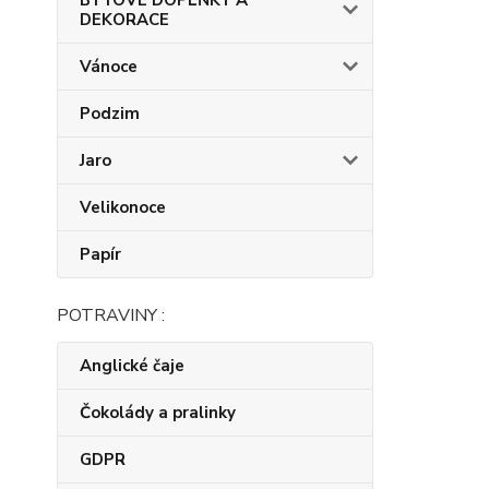
BYTOVÉ DOPLŇKY A
DEKORACE
Vánoce
Podzim
Jaro
Velikonoce
Papír
POTRAVINY :
Anglické čaje
Čokolády a pralinky
GDPR