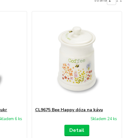
strana
z 1
cukr
CL9675 Bee Happy dóza na kávu
Skladem 6 ks
Skladem 24 ks
Detail