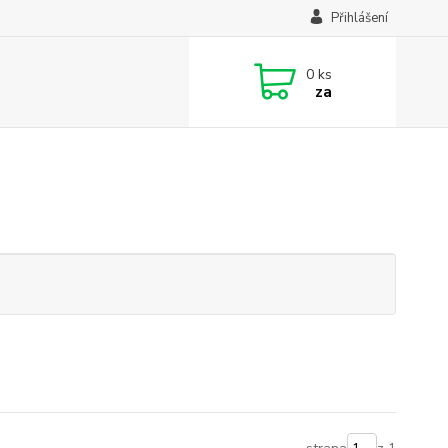
Přihlášení
0
ks
za