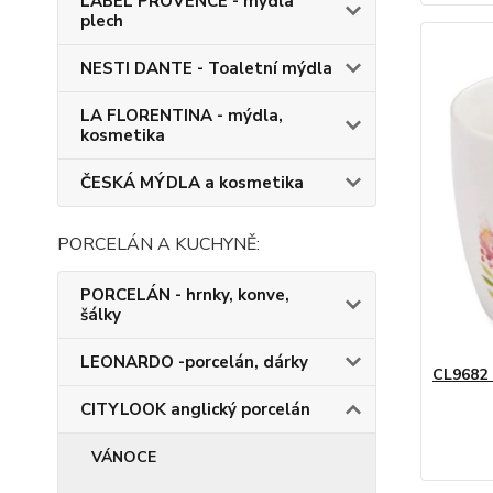
LABEL PROVENCE - mýdla
plech
NESTI DANTE - Toaletní mýdla
LA FLORENTINA - mýdla,
kosmetika
ČESKÁ MÝDLA a kosmetika
PORCELÁN A KUCHYNĚ:
PORCELÁN - hrnky, konve,
šálky
LEONARDO -porcelán, dárky
CL9682 
CITYLOOK anglický porcelán
VÁNOCE