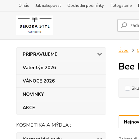
O nás
Jak nakupovat
Obchodní podmínky
Fotogalerie
Úvod
C
PŘIPRAVUJEME
Bee
Valentýn 2026
VÁNOCE 2026
Skl
NOVINKY
AKCE
Nejnov
KOSMETIKA A MÝDLA :