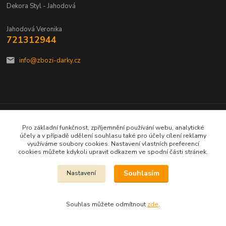
Dekora Styl - Jahodová
Jahodová Veronika
721312944
info@zbozi-darky.cz
Vytvořeno na
Eshop-rychle.cz
Pro základní funkčnost, zpříjemnění používání webu, analytické
účely a v případě udělení souhlasu také pro účely cílení reklamy
využíváme soubory cookies. Nastavení vlastních preferencí
cookies můžete kdykoli upravit odkazem ve spodní části stránek.
Souhlasím
Nastavení
Souhlas můžete odmítnout
zde
.