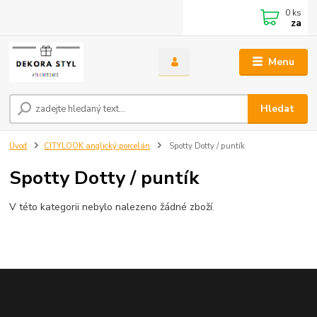
0
ks
za
Menu
Hledat
Úvod
CITYLOOK anglický porcelán
Spotty Dotty / puntík
Spotty Dotty / puntík
V této kategorii nebylo nalezeno žádné zboží.