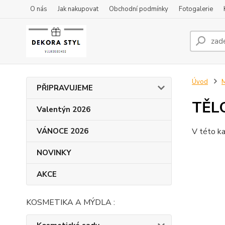
O nás
Jak nakupovat
Obchodní podmínky
Fotogalerie
Úvod
M
PŘIPRAVUJEME
TĚL
Valentýn 2026
VÁNOCE 2026
V této ka
NOVINKY
AKCE
KOSMETIKA A MÝDLA :