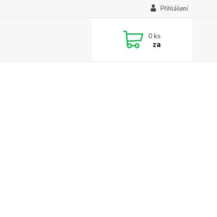
Přihlášení
0
ks
za