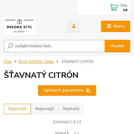
0
ks
za
Menu
Hledat
Úvod
BLUE SCENTS - Řecko
ŠŤAVNATÝ CITRÓN
ŠŤAVNATÝ CITRÓN
Upřesnit parametry
Nejnovější
Nejlevnější
Nejdražší
Zobrazuji 1-3 z 3
strana
z 1